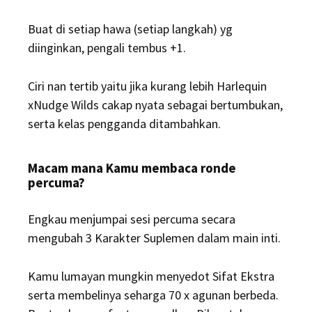
Buat di setiap hawa (setiap langkah) yg
diinginkan, pengali tembus +1.
Ciri nan tertib yaitu jika kurang lebih Harlequin
xNudge Wilds cakap nyata sebagai bertumbukan,
serta kelas pengganda ditambahkan.
Macam mana Kamu membaca ronde
percuma?
Engkau menjumpai sesi percuma secara
mengubah 3 Karakter Suplemen dalam main inti.
Kamu lumayan mungkin menyedot Sifat Ekstra
serta membelinya seharga 70 x agunan berbeda.