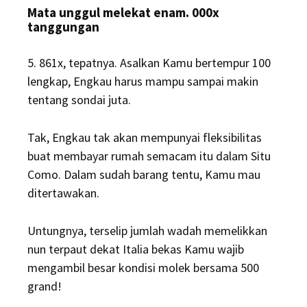
Mata unggul melekat enam. 000x
tanggungan
5. 861x, tepatnya. Asalkan Kamu bertempur 100
lengkap, Engkau harus mampu sampai makin
tentang sondai juta.
Tak, Engkau tak akan mempunyai fleksibilitas
buat membayar rumah semacam itu dalam Situ
Como. Dalam sudah barang tentu, Kamu mau
ditertawakan.
Untungnya, terselip jumlah wadah memelikkan
nun terpaut dekat Italia bekas Kamu wajib
mengambil besar kondisi molek bersama 500
grand!