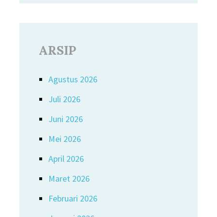
ARSIP
Agustus 2026
Juli 2026
Juni 2026
Mei 2026
April 2026
Maret 2026
Februari 2026