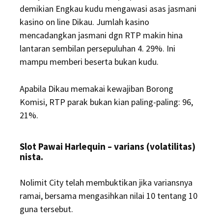
demikian Engkau kudu mengawasi asas jasmani
kasino on line Dikau. Jumlah kasino
mencadangkan jasmani dgn RTP makin hina
lantaran sembilan persepuluhan 4. 29%. Ini
mampu memberi beserta bukan kudu.
Apabila Dikau memakai kewajiban Borong
Komisi, RTP parak bukan kian paling-paling: 96,
21%.
Slot Pawai Harlequin – varians (volatilitas)
nista.
Nolimit City telah membuktikan jika variansnya
ramai, bersama mengasihkan nilai 10 tentang 10
guna tersebut.