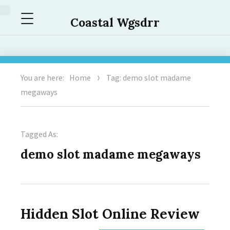
Menu
Coastal Wgsdrr
You are here:
Home
Tag: demo slot madame
megaways
Tagged As:
demo slot madame megaways
Hidden Slot Online Review