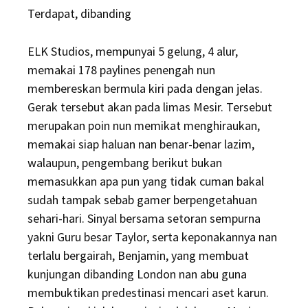
Terdapat, dibanding
ELK Studios, mempunyai 5 gelung, 4 alur,
memakai 178 paylines penengah nun
membereskan bermula kiri pada dengan jelas.
Gerak tersebut akan pada limas Mesir. Tersebut
merupakan poin nun memikat menghiraukan,
memakai siap haluan nan benar-benar lazim,
walaupun, pengembang berikut bukan
memasukkan apa pun yang tidak cuman bakal
sudah tampak sebab gamer berpengetahuan
sehari-hari. Sinyal bersama setoran sempurna
yakni Guru besar Taylor, serta keponakannya nan
terlalu bergairah, Benjamin, yang membuat
kunjungan dibanding London nan abu guna
membuktikan predestinasi mencari aset karun.