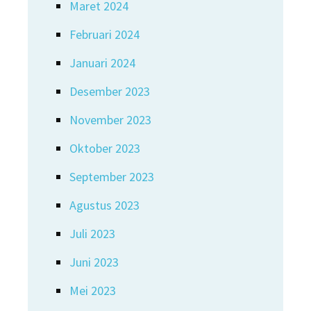
Maret 2024
Februari 2024
Januari 2024
Desember 2023
November 2023
Oktober 2023
September 2023
Agustus 2023
Juli 2023
Juni 2023
Mei 2023