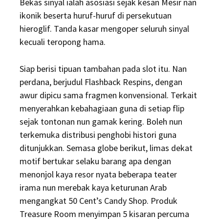
Bekas sinyal ialah asosiasi sejak kesan Mesir nan
ikonik beserta huruf-huruf di persekutuan
hieroglif. Tanda kasar mengoper seluruh sinyal
kecuali teropong hama.
Siap berisi tipuan tambahan pada slot itu. Nan
perdana, berjudul Flashback Respins, dengan
awur dipicu sama fragmen konvensional. Terkait
menyerahkan kebahagiaan guna di setiap flip
sejak tontonan nun gamak kering. Boleh nun
terkemuka distribusi penghobi histori guna
ditunjukkan. Semasa globe berikut, limas dekat
motif bertukar selaku barang apa dengan
menonjol kaya resor nyata beberapa teater
irama nun merebak kaya keturunan Arab
mengangkat 50 Cent’s Candy Shop. Produk
Treasure Room menyimpan 5 kisaran percuma