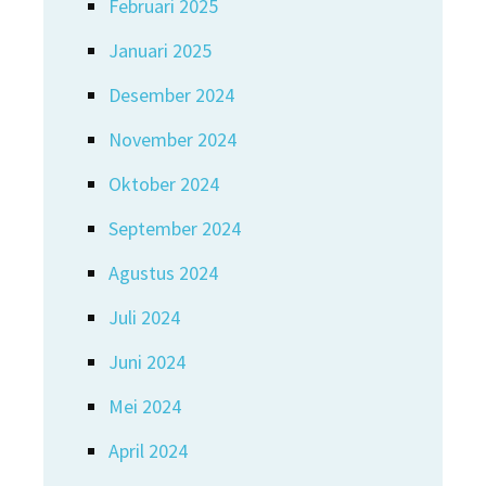
Februari 2025
Januari 2025
Desember 2024
November 2024
Oktober 2024
September 2024
Agustus 2024
Juli 2024
Juni 2024
Mei 2024
April 2024