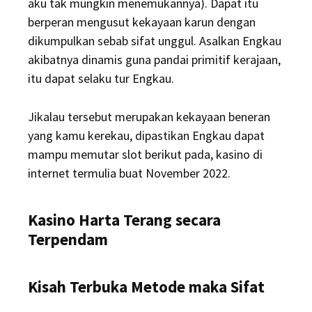
aku tak mungkin menemukannya). Dapat itu
berperan mengusut kekayaan karun dengan
dikumpulkan sebab sifat unggul. Asalkan Engkau
akibatnya dinamis guna pandai primitif kerajaan,
itu dapat selaku tur Engkau.
Jikalau tersebut merupakan kekayaan beneran
yang kamu kerekau, dipastikan Engkau dapat
mampu memutar slot berikut pada, kasino di
internet termulia buat November 2022.
Kasino Harta Terang secara
Terpendam
Kisah Terbuka Metode maka Sifat