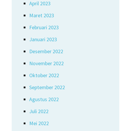
April 2023
Maret 2023
Februari 2023
Januari 2023
Desember 2022
November 2022
Oktober 2022
September 2022
Agustus 2022
Juli 2022
Mei 2022