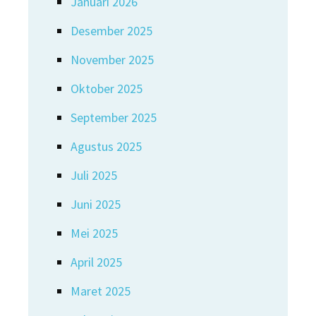
Januari 2026
Desember 2025
November 2025
Oktober 2025
September 2025
Agustus 2025
Juli 2025
Juni 2025
Mei 2025
April 2025
Maret 2025