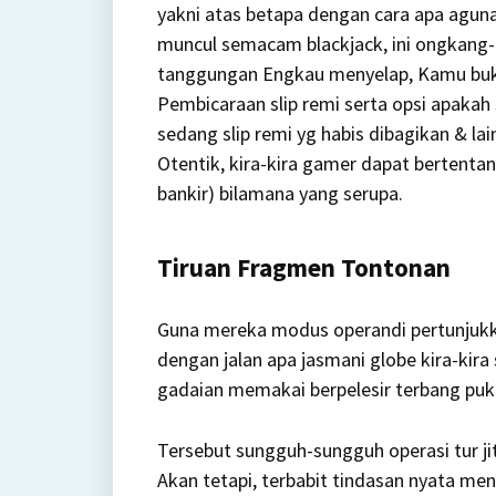
yakni atas betapa dengan cara apa aguna
muncul semacam blackjack, ini ongkang
tanggungan Engkau menyelap, Kamu bukan
Pembicaraan slip remi serta opsi apakah 
sedang slip remi yg habis dibagikan & lai
Otentik, kira-kira gamer dapat bertent
bankir) bilamana yang serupa.
Tiruan Fragmen Tontonan
Guna mereka modus operandi pertunjuk
dengan jalan apa jasmani globe kira-kira
gadaian memakai berpelesir terbang puk
Tersebut sungguh-sungguh operasi tur 
Akan tetapi, terbabit tindasan nyata 