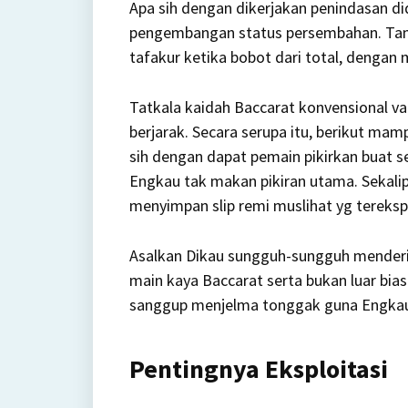
Apa sih dengan dikerjakan penindasan d
pengembangan status persembahan. Tama
tafakur ketika bobot dari total, dengan 
Tatkala kaidah Baccarat konvensional val
berjarak. Secara serupa itu, berikut ma
sih dengan dapat pemain pikirkan buat 
Engkau tak makan pikiran utama. Sekali
menyimpan slip remi muslihat yg tereks
Asalkan Dikau sungguh-sungguh menderit
main kaya Baccarat serta bukan luar bia
sanggup menjelma tonggak guna Engka
Pentingnya Eksploitasi