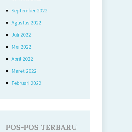
September 2022
Agustus 2022
Juli 2022
Mei 2022
April 2022
Maret 2022
Februari 2022
POS-POS TERBARU