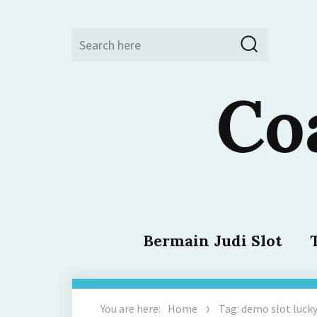
Search
Search
for:
Co
Bermain Judi Slot
You are here:
Home
Tag: demo slot lucky