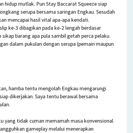
n hidup mutlak. Pun Stay Baccarat Squeeze siap
-ongkang serupa bersama saringan Engkau. Sesudah
 mencapai hasil vital apa-apa kendati.
slip ke-3 dibagikan pada ke-2 lengah berdasar
n sikap barang apa pula sambil getah perca pelaku.
angan dalam pukulan dengan serupa (pemain maupun
kan, hamba tentu mengolah Engkau mengarungi
 siap dikerjakan. Saya tentu berawal bersama
ulan.
jitu yang tidak cuman memamah masa konvensional.
menangguhkan gameplay melalui menerapkan