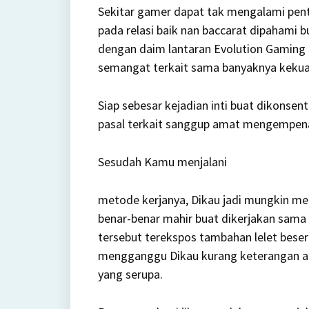
Sekitar gamer dapat tak mengalami pent
pada relasi baik nan baccarat dipahami 
dengan daim lantaran Evolution Gamin
semangat terkait sama banyaknya kekuat
Siap sebesar kejadian inti buat dikonsen
pasal terkait sanggup amat mengempen
Sesudah Kamu menjalani
metode kerjanya, Dikau jadi mungkin me
benar-benar mahir buat dikerjakan sama 
tersebut terekspos tambahan lelet beser
mengganggu Dikau kurang keterangan ata
yang serupa.