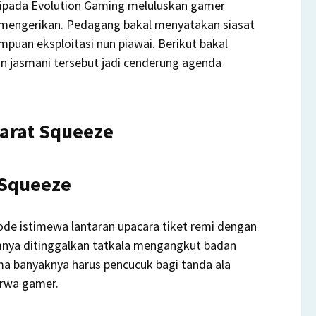
aripada Evolution Gaming meluluskan gamer
 mengerikan. Pedagang bakal menyatakan siasat
mpuan eksploitasi nun piawai. Berikut bakal
 jasmani tersebut jadi cenderung agenda
carat Squeeze
 Squeeze
iode istimewa lantaran upacara tiket remi dengan
mnya ditinggalkan tatkala mengangkut badan
ma banyaknya harus pencucuk bagi tanda ala
arwa gamer.