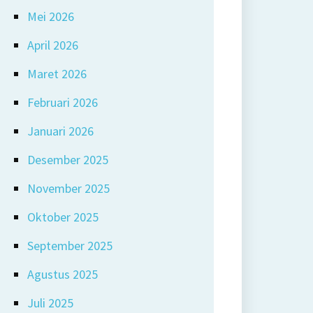
Mei 2026
April 2026
Maret 2026
Februari 2026
Januari 2026
Desember 2025
November 2025
Oktober 2025
September 2025
Agustus 2025
Juli 2025