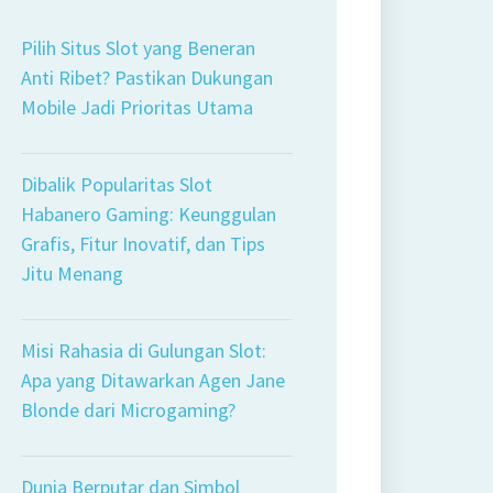
Pilih Situs Slot yang Beneran
Anti Ribet? Pastikan Dukungan
Mobile Jadi Prioritas Utama
Dibalik Popularitas Slot
Habanero Gaming: Keunggulan
Grafis, Fitur Inovatif, dan Tips
Jitu Menang
Misi Rahasia di Gulungan Slot:
Apa yang Ditawarkan Agen Jane
Blonde dari Microgaming?
Dunia Berputar dan Simbol