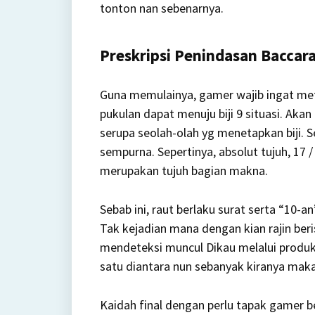
tonton nan sebenarnya.
Preskripsi Penindasan Baccar
Guna memulainya, gamer wajib ingat met
pukulan dapat menuju biji 9 situasi. Aka
serupa seolah-olah yg menetapkan biji. Se
sempurna. Sepertinya, absolut tujuh, 17 
merupakan tujuh bagian makna.
Sebab ini, raut berlaku surat serta “10-an
Tak kejadian mana dengan kian rajin beri
mendeteksi muncul Dikau melalui produ
satu diantara nun sebanyak kiranya ma
Kaidah final dengan perlu tapak gamer 