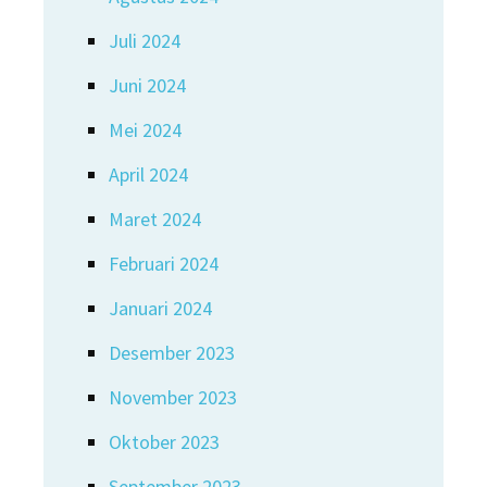
Juli 2024
Juni 2024
Mei 2024
April 2024
Maret 2024
Februari 2024
Januari 2024
Desember 2023
November 2023
Oktober 2023
September 2023