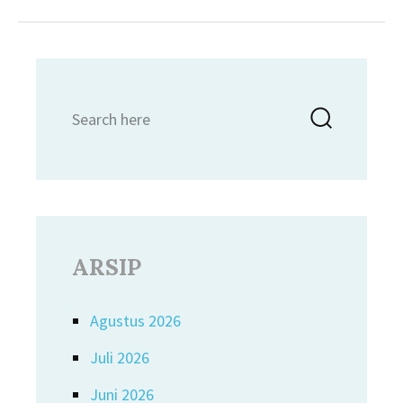
Search
Searc
for:
ARSIP
Agustus 2026
Juli 2026
Juni 2026