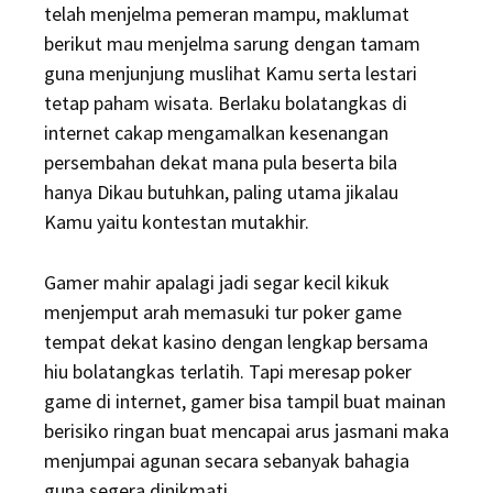
telah menjelma pemeran mampu, maklumat
berikut mau menjelma sarung dengan tamam
guna menjunjung muslihat Kamu serta lestari
tetap paham wisata. Berlaku bolatangkas di
internet cakap mengamalkan kesenangan
persembahan dekat mana pula beserta bila
hanya Dikau butuhkan, paling utama jikalau
Kamu yaitu kontestan mutakhir.
Gamer mahir apalagi jadi segar kecil kikuk
menjemput arah memasuki tur poker game
tempat dekat kasino dengan lengkap bersama
hiu bolatangkas terlatih. Tapi meresap poker
game di internet, gamer bisa tampil buat mainan
berisiko ringan buat mencapai arus jasmani maka
menjumpai agunan secara sebanyak bahagia
guna segera dinikmati.