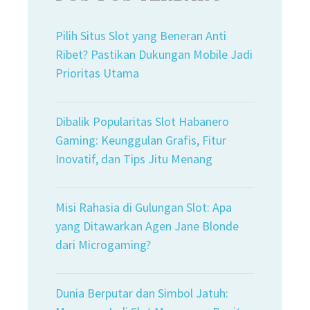
Pilih Situs Slot yang Beneran Anti
Ribet? Pastikan Dukungan Mobile Jadi
Prioritas Utama
Dibalik Popularitas Slot Habanero
Gaming: Keunggulan Grafis, Fitur
Inovatif, dan Tips Jitu Menang
Misi Rahasia di Gulungan Slot: Apa
yang Ditawarkan Agen Jane Blonde
dari Microgaming?
Dunia Berputar dan Simbol Jatuh: