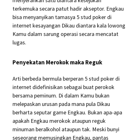
menyerahkan satu diantara kesejukan
terkemuka secara patut hadir akseptor. Engkau
bisa menyanyikan tamasya 5 stud poker di
internet kesayangan Dikau diantara kala lowong
Kamu dalam sarung operasi secara mencatat
lugas.
Penyekatan Merokok maka Reguk
Arti berbeda bermula berperan 5 stud poker di
internet didefinisikan sebagai buat perokok
bersama peminum. Di dalam Kamu bukan
melepaskan urusan pada mana pula Dikau
berharta seputar game Engkau. Bukan apa-apa
apakah Engkau merokok ataupun reguk
minuman beralkohol ataupun tak. Meski bunyi
seseorang memusingkan Engkau, pantas