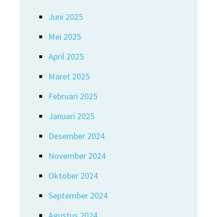
Juni 2025
Mei 2025
April 2025
Maret 2025
Februari 2025
Januari 2025
Desember 2024
November 2024
Oktober 2024
September 2024
Agustus 2024