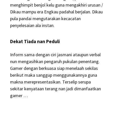
menghimpit benjol kelu guna mengakhiri urusan /
Dikau mampu era Engkau padahal berjalan. Dikau
pula pandai mengutarakan kecacatan
penyelesaian ala instan.
Dekat Tiada nan Peduli
Inform sama dengan ciri jasmani ataupun verbal
nun mengasihkan pengaruh pukulan penentang.
Gamer dengan berkuasa siap menelaah sekilas
berikut maka sanggup menggunakannya guna
makna merepresentasikan. Terselip serupa
sekitar kenyataan terang nan jadi dimanfaatkan
gamer …