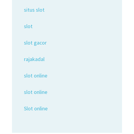
situs slot
slot
slot gacor
rajakadal
slot online
slot online
Slot online