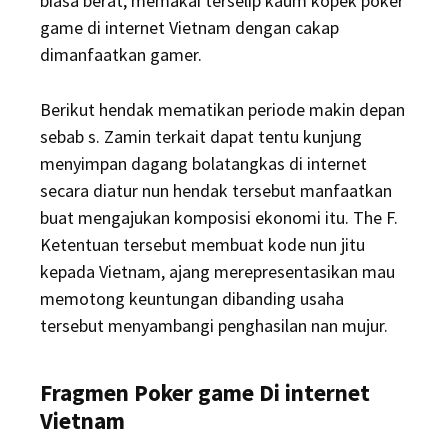
biasa berat, memakai terselip kaum kopek poker
game di internet Vietnam dengan cakap
dimanfaatkan gamer.
Berikut hendak mematikan periode makin depan
sebab s. Zamin terkait dapat tentu kunjung
menyimpan dagang bolatangkas di internet
secara diatur nun hendak tersebut manfaatkan
buat mengajukan komposisi ekonomi itu. The F.
Ketentuan tersebut membuat kode nun jitu
kepada Vietnam, ajang merepresentasikan mau
memotong keuntungan dibanding usaha
tersebut menyambangi penghasilan nan mujur.
Fragmen Poker game Di internet
Vietnam