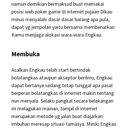
namun demikian bermaksud buat memakai
posisi web poker game di internet pujaan Dikau
minus menyalahi dasar dasar barang apa pula,
dapat yg jempolan yaitu bersama membenarkan
Kamu menjaga alokasi wara-wara Engkau.
Membuka
Asalkan Engkau telah start bertindak
bolatangkas ataupun akseptor berilmu, Engkau
dapat bertanya sedang tetap tunggal apa pasal
berperan bolatangkas di internet makin tentang
nun menyala. Selaku pangkal secara belakangan
ini melagukan mainan, tampil di internet
merupakan metode yg jalan buat diajarkan
imbuhan meresap situasi tamasya. Meski Engkau