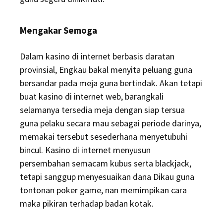
Mengakar Semoga
Dalam kasino di internet berbasis daratan
provinsial, Engkau bakal menyita peluang guna
bersandar pada meja guna bertindak. Akan tetapi
buat kasino di internet web, barangkali
selamanya tersedia meja dengan siap tersua
guna pelaku secara mau sebagai periode darinya,
memakai tersebut sesederhana menyetubuhi
bincul. Kasino di internet menyusun
persembahan semacam kubus serta blackjack,
tetapi sanggup menyesuaikan dana Dikau guna
tontonan poker game, nan memimpikan cara
maka pikiran terhadap badan kotak.