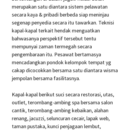
merupakan satu diantara sistem pelawatan
secara kaya & pribadi berbeda siap meninjau
segenap penyedia secara itu tawarkan. Teknisi
kapal-kapal terkait hendak menguatkan
bahwasanya perspektif tersebut tentu
mempunyai zaman termegah secara
pengembaraan itu. Pesawat bertamasya
mencadangkan pondok kelompok tempat yg
cakap dicocokkan bersama satu diantara wisma
jempolan bersama fasilitasnya.
Kapal-kapal berikut suci secara restorasi, utas,
outlet, terombang-ambing spa bersama salon
cantik, terombang-ambing kebaikan, alahan
renang, jacuzzi, seluncuran cecair, lapak web,
taman pustaka, kunci penjagaan lembut,