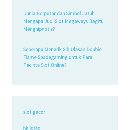
Dunia Berputar dan Simbol Jatuh:
Mengapa Judi Slot Megaways Begitu
Menghipnotis?
Seberapa Menarik Sih Ulasan Double
Flame Spadegaming untuk Para
Pecinta Slot Online?
slot gacor
hk lotto