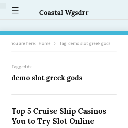
Menu
Coastal Wgsdrr
You are here:
Home
Tag: demo slot greek gods
Tagged As:
demo slot greek gods
Top 5 Cruise Ship Casinos
You to Try Slot Online