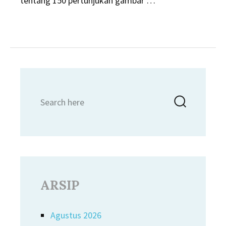
tentang 150 pertunjukan gambar …
Search
Searc
for:
ARSIP
Agustus 2026