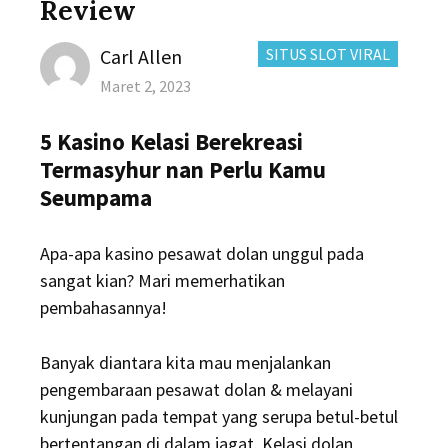
Review
Author
CATEGORIES:
Carl Allen
SITUS SLOT VIRAL
Posted
Maret 2, 2023
on
5 Kasino Kelasi Berekreasi
Termasyhur nan Perlu Kamu
Seumpama
Apa-apa kasino pesawat dolan unggul pada
sangat kian? Mari memerhatikan
pembahasannya!
Banyak diantara kita mau menjalankan
pengembaraan pesawat dolan & melayani
kunjungan pada tempat yang serupa betul-betul
bertentangan di dalam jagat. Kelasi dolan