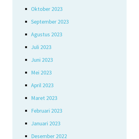
Oktober 2023
September 2023
Agustus 2023
Juli 2023
Juni 2023
Mei 2023
April 2023
Maret 2023
Februari 2023
Januari 2023
Desember 2022