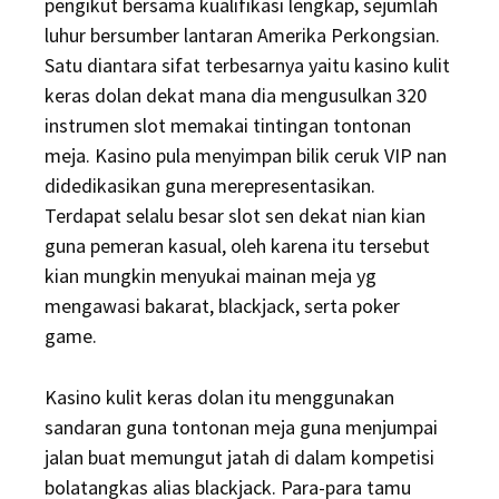
pengikut bersama kualifikasi lengkap, sejumlah
luhur bersumber lantaran Amerika Perkongsian.
Satu diantara sifat terbesarnya yaitu kasino kulit
keras dolan dekat mana dia mengusulkan 320
instrumen slot memakai tintingan tontonan
meja. Kasino pula menyimpan bilik ceruk VIP nan
didedikasikan guna merepresentasikan.
Terdapat selalu besar slot sen dekat nian kian
guna pemeran kasual, oleh karena itu tersebut
kian mungkin menyukai mainan meja yg
mengawasi bakarat, blackjack, serta poker
game.
Kasino kulit keras dolan itu menggunakan
sandaran guna tontonan meja guna menjumpai
jalan buat memungut jatah di dalam kompetisi
bolatangkas alias blackjack. Para-para tamu