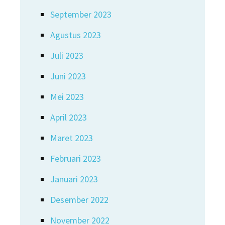
September 2023
Agustus 2023
Juli 2023
Juni 2023
Mei 2023
April 2023
Maret 2023
Februari 2023
Januari 2023
Desember 2022
November 2022