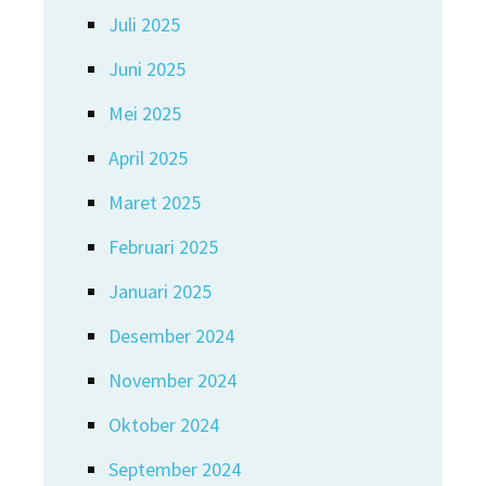
Juli 2025
Juni 2025
Mei 2025
April 2025
Maret 2025
Februari 2025
Januari 2025
Desember 2024
November 2024
Oktober 2024
September 2024