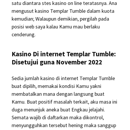
satu diantara stes kasino on line teratasnya. Ana
mengusut kasino Templar Tumble dalam kuota
kemudian; Walaupun demikian, pergilah pada
posisi web saya kalau Kamu mau berlaku
cenderung.
Kasino Di internet Templar Tumble:
Disetujui guna November 2022
Sedia jumlah kasino di internet Templar Tumble
buat dipilih, memakai kondisi Kamu yakni
membatalkan mana dengan langsung buat
Kamu. Buat positif masalah terkait, aku masa ini
duga menunjuk aneka buat Engkau jelajahi.
Semata wajib di daftarkan maka dikontrol,
menyungguhkan tersebut hening maka sanggup