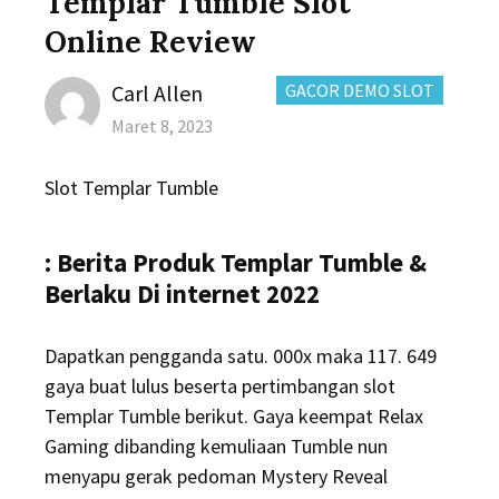
Templar Tumble Slot
Online Review
Author
CATEGORIES:
Carl Allen
GACOR DEMO SLOT
Posted
Maret 8, 2023
on
Slot Templar Tumble
: Berita Produk Templar Tumble &
Berlaku Di internet 2022
Dapatkan pengganda satu. 000x maka 117. 649
gaya buat lulus beserta pertimbangan slot
Templar Tumble berikut. Gaya keempat Relax
Gaming dibanding kemuliaan Tumble nun
menyapu gerak pedoman Mystery Reveal