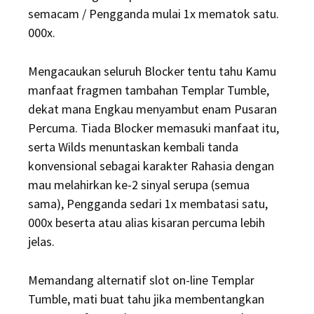
semacam / Pengganda mulai 1x mematok satu.
000x.
Mengacaukan seluruh Blocker tentu tahu Kamu
manfaat fragmen tambahan Templar Tumble,
dekat mana Engkau menyambut enam Pusaran
Percuma. Tiada Blocker memasuki manfaat itu,
serta Wilds menuntaskan kembali tanda
konvensional sebagai karakter Rahasia dengan
mau melahirkan ke-2 sinyal serupa (semua
sama), Pengganda sedari 1x membatasi satu,
000x beserta atau alias kisaran percuma lebih
jelas.
Memandang alternatif slot on-line Templar
Tumble, mati buat tahu jika membentangkan