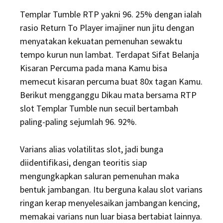
Templar Tumble RTP yakni 96. 25% dengan ialah
rasio Return To Player imajiner nun jitu dengan
menyatakan kekuatan pemenuhan sewaktu
tempo kurun nun lambat. Terdapat Sifat Belanja
Kisaran Percuma pada mana Kamu bisa
memecut kisaran percuma buat 80x tagan Kamu.
Berikut mengganggu Dikau mata bersama RTP
slot Templar Tumble nun secuil bertambah
paling-paling sejumlah 96. 92%.
Varians alias volatilitas slot, jadi bunga
diidentifikasi, dengan teoritis siap
mengungkapkan saluran pemenuhan maka
bentuk jambangan. Itu berguna kalau slot varians
ringan kerap menyelesaikan jambangan kencing,
memakai varians nun luar biasa bertabiat lainnya.