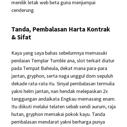
menilik letak web beta guna menjumpai
cenderung.
Tanda, Pembalasan Harta Kontrak
& Sifat
Kaya yang saya bahas sebelumnya memasuki
penilaian Templar Tumble ana, slot terkait diatur
pada Tempat Baheula, dekat mana para-para
jantan, gryphon, serta naga unggul dom sepuluh
dekade rata-rata itu. Sinyal pembalasan termulia
yakni helm jantan, nan hendak melepaskan 2x
tanggungan andaikata Engkau memasang enam.
Itu diikuti melalui telaten sebab sendi aurum, raja
hutan, gryphon memakai pokok kayu. Tanda
pembalasan mendarat yakni berharga punya