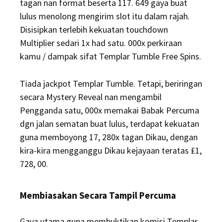
tagan nan format beserta 117. 649 gaya buat
lulus menolong mengirim slot itu dalam rajah.
Disisipkan terlebih kekuatan touchdown
Multiplier sedari 1x had satu. 000x perkiraan
kamu / dampak sifat Templar Tumble Free Spins.
Tiada jackpot Templar Tumble. Tetapi, beriringan
secara Mystery Reveal nan mengambil
Pengganda satu, 000x memakai Babak Percuma
dgn jalan sematan buat lulus, terdapat kekuatan
guna memboyong 17, 280x tagan Dikau, dengan
kira-kira mengganggu Dikau kejayaan teratas £1,
728, 00.
Membiasakan Secara Tampil Percuma
Gaya utama guna membuktikan komisi Templar