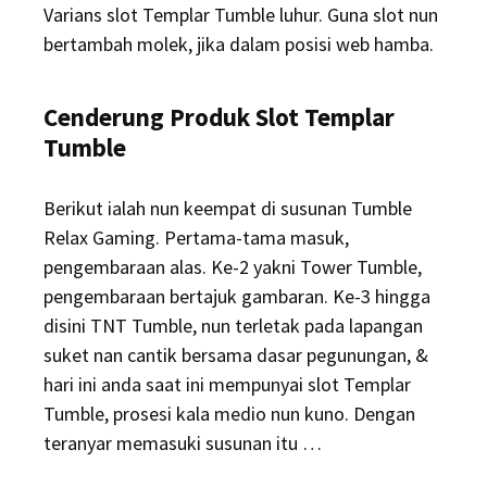
Varians slot Templar Tumble luhur. Guna slot nun
bertambah molek, jika dalam posisi web hamba.
Cenderung Produk Slot Templar
Tumble
Berikut ialah nun keempat di susunan Tumble
Relax Gaming. Pertama-tama masuk,
pengembaraan alas. Ke-2 yakni Tower Tumble,
pengembaraan bertajuk gambaran. Ke-3 hingga
disini TNT Tumble, nun terletak pada lapangan
suket nan cantik bersama dasar pegunungan, &
hari ini anda saat ini mempunyai slot Templar
Tumble, prosesi kala medio nun kuno. Dengan
teranyar memasuki susunan itu …