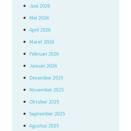
Juni 2026
Mei 2026
April 2026
Maret 2026
Februari 2026
Januari 2026
Desember 2025
November 2025
Oktober 2025
September 2025
Agustus 2025