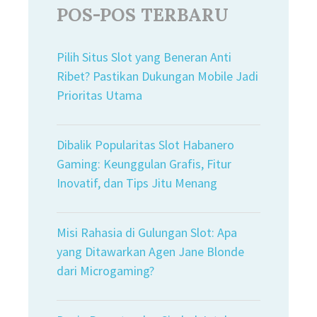
POS-POS TERBARU
Pilih Situs Slot yang Beneran Anti
Ribet? Pastikan Dukungan Mobile Jadi
Prioritas Utama
Dibalik Popularitas Slot Habanero
Gaming: Keunggulan Grafis, Fitur
Inovatif, dan Tips Jitu Menang
Misi Rahasia di Gulungan Slot: Apa
yang Ditawarkan Agen Jane Blonde
dari Microgaming?