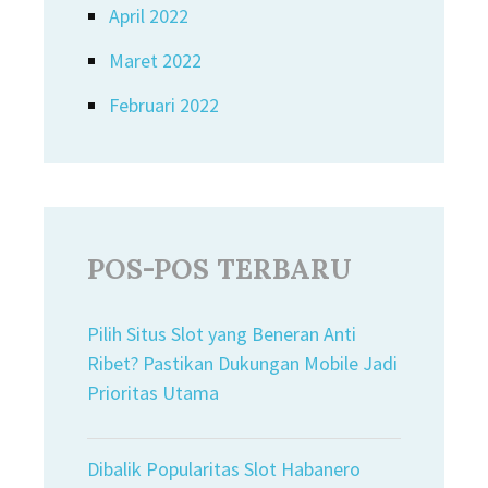
April 2022
Maret 2022
Februari 2022
POS-POS TERBARU
Pilih Situs Slot yang Beneran Anti
Ribet? Pastikan Dukungan Mobile Jadi
Prioritas Utama
Dibalik Popularitas Slot Habanero