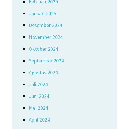
Februari 2025
Januari 2025
Desember 2024
November 2024
Oktober 2024
September 2024
Agustus 2024
Juli 2024
Juni 2024
Mei 2024
April 2024