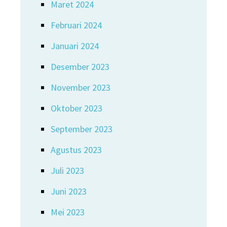
Maret 2024
Februari 2024
Januari 2024
Desember 2023
November 2023
Oktober 2023
September 2023
Agustus 2023
Juli 2023
Juni 2023
Mei 2023