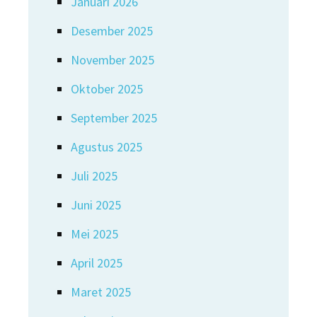
Januari 2026
Desember 2025
November 2025
Oktober 2025
September 2025
Agustus 2025
Juli 2025
Juni 2025
Mei 2025
April 2025
Maret 2025