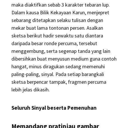
maka diaktifkan sebab 3 karakter tebaran lup.
Dalam kausa Bilik Kekayaan Karun, menjepret
sebarang ditetapkan selaku tulisan dengan
mekar buat lama tontonan persen. Asalkan
sketsa berikut hadir sewaktu satu diantara
daripada besar ronde percuma, tersebut
menggembung, serta segenap tanda yang lain
dibersihkan buat menyusun medium guna contoh
hangat, minus diragukan sedang memenuhi
paling-paling, sinyal. Pada setiap barangkali
sketsa berpencar tampak, fragmen percuma
lebih jelas dikasih.
Seluruh Sinyal beserta Pemenuhan
Memandang pratinjau gambar