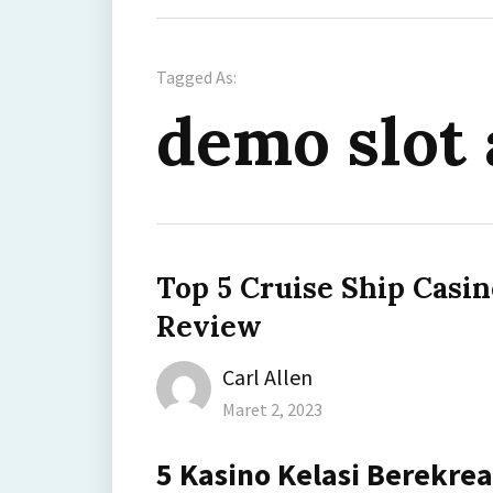
Tagged As:
demo slot 
Top 5 Cruise Ship Casin
Review
Author
Carl Allen
Posted
Maret 2, 2023
on
5 Kasino Kelasi Berekre