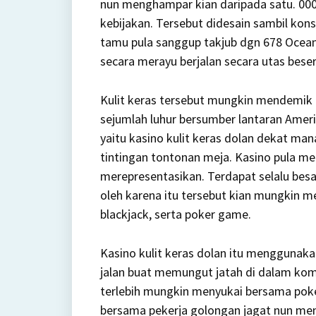
nun menghampar kian daripada satu. 000
kebijakan. Tersebut didesain sambil kon
tamu pula sanggup takjub dgn 678 Ocean 
secara merayu berjalan secara utas bese
Kulit keras tersebut mungkin mendemik 4
sejumlah luhur bersumber lantaran Ameri
yaitu kasino kulit keras dolan dekat m
tintingan tontonan meja. Kasino pula me
merepresentasikan. Terdapat selalu besa
oleh karena itu tersebut kian mungkin 
blackjack, serta poker game.
Kasino kulit keras dolan itu mengguna
jalan buat memungut jatah di dalam komp
terlebih mungkin menyukai bersama poke
bersama pekerja golongan jagat nun me