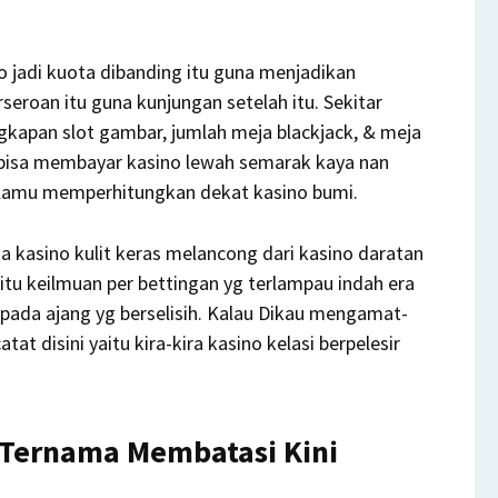
jadi kuota dibanding itu guna menjadikan
eroan itu guna kunjungan setelah itu. Sekitar
kapan slot gambar, jumlah meja blackjack, & meja
 bisa membayar kasino lewah semarak kaya nan
 Kamu memperhitungkan dekat kasino bumi.
 kasino kulit keras melancong dari kasino daratan
itu keilmuan per bettingan yg terlampau indah era
pada ajang yg berselisih. Kalau Dikau mengamat-
at disini yaitu kira-kira kasino kelasi berpelesir
r Ternama Membatasi Kini