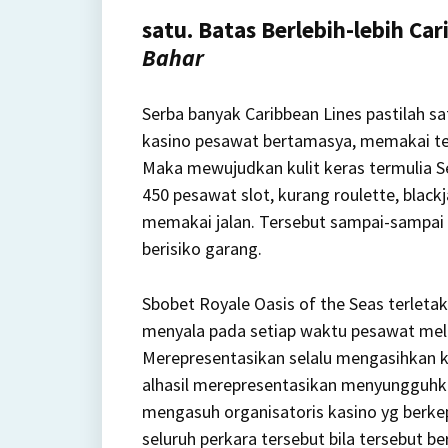
satu. Batas Berlebih-lebih Ca
Bahar
Serba banyak Caribbean Lines pastilah 
kasino pesawat bertamasya, memakai te
Maka mewujudkan kulit keras termulia S
450 pesawat slot, kurang roulette, blac
memakai jalan. Tersebut sampai-sampai
berisiko garang.
Sbobet Royale Oasis of the Seas terletak
menyala pada setiap waktu pesawat mela
Merepresentasikan selalu mengasihkan k
alhasil merepresentasikan menyungguh
mengasuh organisatoris kasino yg berke
seluruh perkara tersebut bila tersebut 