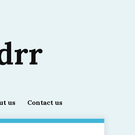
drr
ut us
Contact us