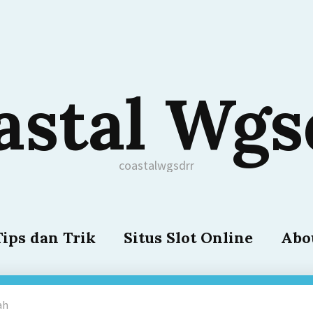
astal Wgs
coastalwgsdrr
Tips dan Trik
Situs Slot Online
Abo
ah