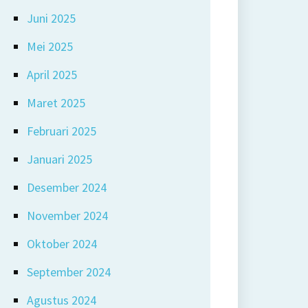
Juni 2025
Mei 2025
April 2025
Maret 2025
Februari 2025
Januari 2025
Desember 2024
November 2024
Oktober 2024
September 2024
Agustus 2024