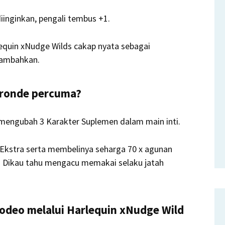
diinginkan, pengali tembus +1.
arlequin xNudge Wilds cakap nyata sebagai
tambahkan.
ronde percuma?
mengubah 3 Karakter Suplemen dalam main inti.
kstra serta membelinya seharga 70 x agunan
n Dikau tahu mengacu memakai selaku jatah
rodeo melalui Harlequin xNudge Wild