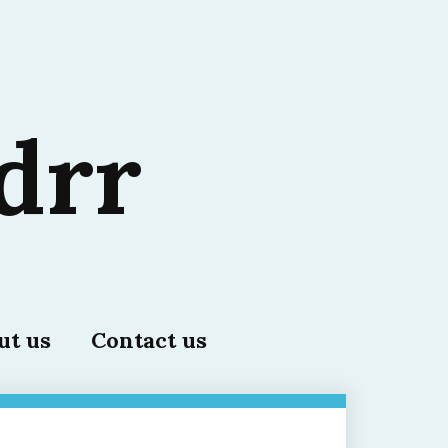
drr
ut us
Contact us