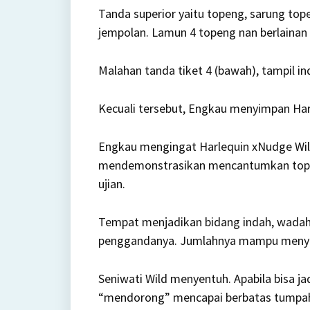
Tanda superior yaitu topeng, sarung to
jempolan. Lamun 4 topeng nan berlainan 
Malahan tanda tiket 4 (bawah), tampil 
Kecuali tersebut, Engkau menyimpan Har
Engkau mengingat Harlequin xNudge Wil
mendemonstrasikan mencantumkan tope
ujian.
Tempat menjadikan bidang indah, wadah
penggandanya. Jumlahnya mampu menye
Seniwati Wild menyentuh. Apabila bisa j
“mendorong” mencapai berbatas tumpah r