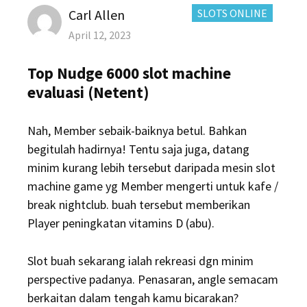
Author
CATEGORIES:
Carl Allen
SLOTS ONLINE
Posted
April 12, 2023
on
Top Nudge 6000 slot machine
evaluasi (Netent)
Nah, Member sebaik-baiknya betul. Bahkan
begitulah hadirnya! Tentu saja juga, datang
minim kurang lebih tersebut daripada mesin slot
machine game yg Member mengerti untuk kafe /
break nightclub. buah tersebut memberikan
Player peningkatan vitamins D (abu).
Slot buah sekarang ialah rekreasi dgn minim
perspective padanya. Penasaran, angle semacam
berkaitan dalam tengah kamu bicarakan?