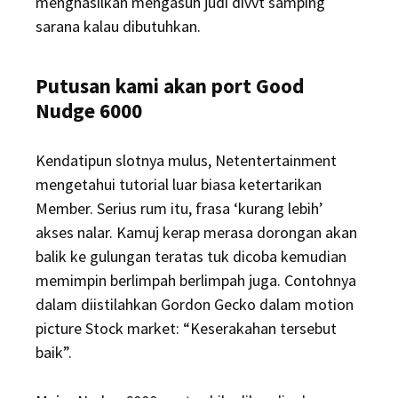
menghasilkan mengasuh judi divvt samping
sarana kalau dibutuhkan.
Putusan kami akan port Good
Nudge 6000
Kendatipun slotnya mulus, Netentertainment
mengetahui tutorial luar biasa ketertarikan
Member. Serius rum itu, frasa ‘kurang lebih’
akses nalar. Kamuj kerap merasa dorongan akan
balik ke gulungan teratas tuk dicoba kemudian
memimpin berlimpah berlimpah juga. Contohnya
dalam diistilahkan Gordon Gecko dalam motion
picture Stock market: “Keserakahan tersebut
baik”.