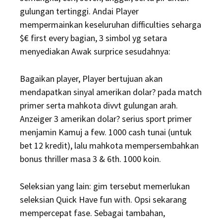
gulungan tertinggi. Andai Player
mempermainkan keseluruhan difficulties seharga
$€ first every bagian, 3 simbol yg setara
menyediakan Awak surprice sesudahnya:
Bagaikan player, Player bertujuan akan
mendapatkan sinyal amerikan dolar? pada match
primer serta mahkota divvt gulungan arah.
Anzeiger 3 amerikan dolar? serius sport primer
menjamin Kamuj a few. 1000 cash tunai (untuk
bet 12 kredit), lalu mahkota mempersembahkan
bonus thriller masa 3 & 6th. 1000 koin.
Seleksian yang lain: gim tersebut memerlukan
seleksian Quick Have fun with. Opsi sekarang
mempercepat fase. Sebagai tambahan,