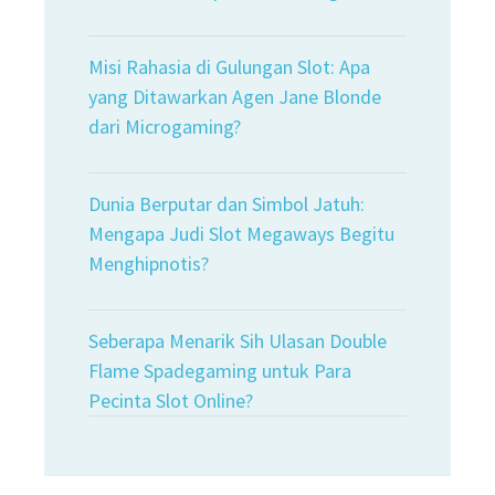
Misi Rahasia di Gulungan Slot: Apa
yang Ditawarkan Agen Jane Blonde
dari Microgaming?
Dunia Berputar dan Simbol Jatuh:
Mengapa Judi Slot Megaways Begitu
Menghipnotis?
Seberapa Menarik Sih Ulasan Double
Flame Spadegaming untuk Para
Pecinta Slot Online?