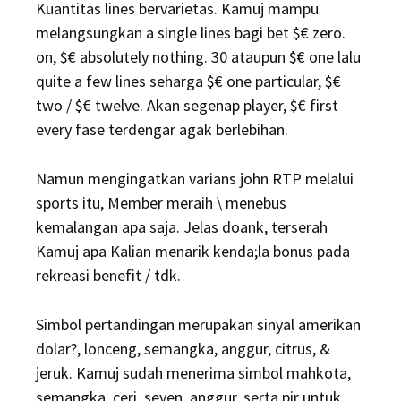
Kuantitas lines bervarietas. Kamuj mampu
melangsungkan a single lines bagi bet $€ zero.
on, $€ absolutely nothing. 30 ataupun $€ one lalu
quite a few lines seharga $€ one particular, $€
two / $€ twelve. Akan segenap player, $€ first
every fase terdengar agak berlebihan.
Namun mengingatkan varians john RTP melalui
sports itu, Member meraih \ menebus
kemalangan apa saja. Jelas doank, terserah
Kamuj apa Kalian menarik kenda;la bonus pada
rekreasi benefit / tdk.
Simbol pertandingan merupakan sinyal amerikan
dolar?, lonceng, semangka, anggur, citrus, &
jeruk. Kamuj sudah menerima simbol mahkota,
semangka, ceri, seven, anggur, serta pir untuk