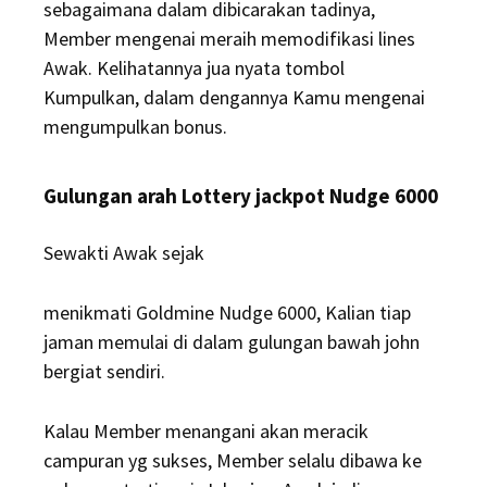
sebagaimana dalam dibicarakan tadinya,
Member mengenai meraih memodifikasi lines
Awak. Kelihatannya jua nyata tombol
Kumpulkan, dalam dengannya Kamu mengenai
mengumpulkan bonus.
Gulungan arah Lottery jackpot Nudge 6000
Sewakti Awak sejak
menikmati Goldmine Nudge 6000, Kalian tiap
jaman memulai di dalam gulungan bawah john
bergiat sendiri.
Kalau Member menangani akan meracik
campuran yg sukses, Member selalu dibawa ke