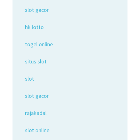
slot gacor
hk lotto
togel online
situs slot
slot
slot gacor
rajakadal
slot online