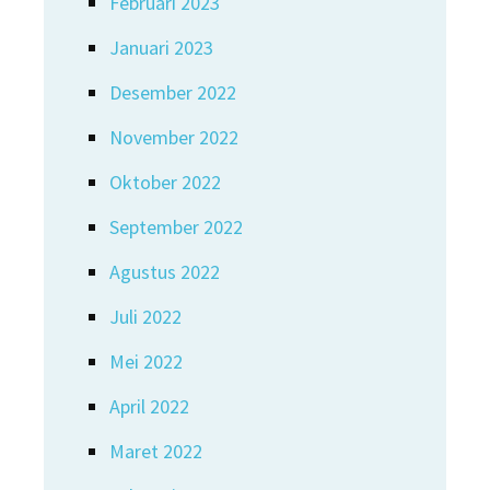
Februari 2023
Januari 2023
Desember 2022
November 2022
Oktober 2022
September 2022
Agustus 2022
Juli 2022
Mei 2022
April 2022
Maret 2022