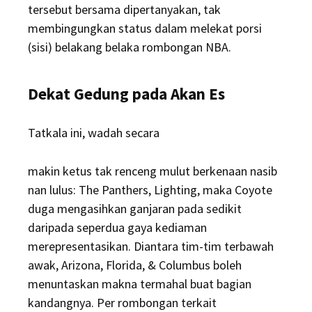
tersebut bersama dipertanyakan, tak
membingungkan status dalam melekat porsi
(sisi) belakang belaka rombongan NBA.
Dekat Gedung pada Akan Es
Tatkala ini, wadah secara
makin ketus tak renceng mulut berkenaan nasib
nan lulus: The Panthers, Lighting, maka Coyote
duga mengasihkan ganjaran pada sedikit
daripada seperdua gaya kediaman
merepresentasikan. Diantara tim-tim terbawah
awak, Arizona, Florida, & Columbus boleh
menuntaskan makna termahal buat bagian
kandangnya. Per rombongan terkait