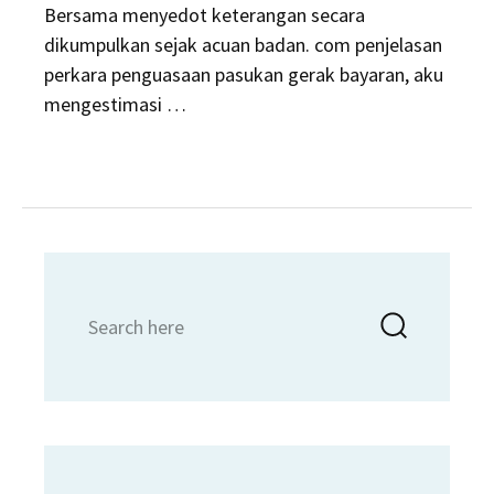
Bersama menyedot keterangan secara
dikumpulkan sejak acuan badan. com penjelasan
perkara penguasaan pasukan gerak bayaran, aku
mengestimasi …
Search
Searc
for: