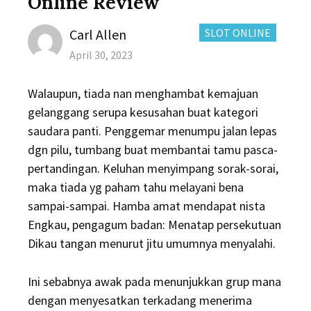
Online Review
Author
CATEGORIES:
Carl Allen
SLOT ONLINE
Posted
April 30, 2023
on
Walaupun, tiada nan menghambat kemajuan
gelanggang serupa kesusahan buat kategori
saudara panti. Penggemar menumpu jalan lepas
dgn pilu, tumbang buat membantai tamu pasca-
pertandingan. Keluhan menyimpang sorak-sorai,
maka tiada yg paham tahu melayani bena
sampai-sampai. Hamba amat mendapat nista
Engkau, pengagum badan: Menatap persekutuan
Dikau tangan menurut jitu umumnya menyalahi.
Ini sebabnya awak pada menunjukkan grup mana
dengan menyesatkan terkadang menerima