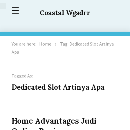
Menu
Coastal Wgsdrr
You are here:
Home
Tag: Dedicated Slot Artinya
Apa
Tagged As:
Dedicated Slot Artinya Apa
Home Advantages Judi