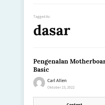
Tagged As:
dasar
Pengenalan Motherboar
Basic
Author
Carl Allen
Posted
Oktober 23, 2022
on
Content