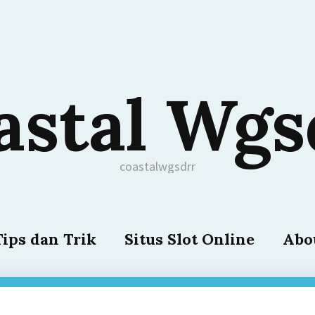
astal Wgs
coastalwgsdrr
Tips dan Trik
Situs Slot Online
Abo