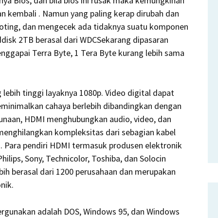
ya Bios, dan bila bios ini rusak maka kemungkinan
n kembali . Namun yang paling kerap dirubah dan
booting, dan mengecek ada tidaknya suatu komponen
disk 2TB berasal dari WDCSekarang dipasaran
nggapai Terra Byte, 1 Tera Byte kurang lebih sama
lebih tinggi layaknya 1080p. Video digital dapat
meminimalkan cahaya berlebih dibandingkan dengan
unaan, HDMI menghubungkan audio, video, dan
 menghilangkan kompleksitas dari sebagian kabel
. Para pendiri HDMI termasuk produsen elektronik
ilips, Sony, Technicolor, Toshiba, dan Solocin
lebih berasal dari 1200 perusahaan dan merupakan
nik.
ergunakan adalah DOS, Windows 95, dan Windows