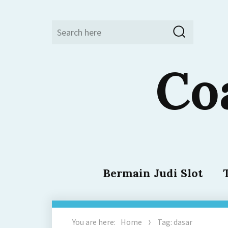
Search
Search
for:
Co
Bermain Judi Slot
You are here:
Home
Tag: dasar