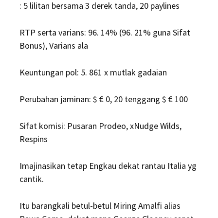
: 5 lilitan bersama 3 derek tanda, 20 paylines
RTP serta varians: 96. 14% (96. 21% guna Sifat
Bonus), Varians ala
Keuntungan pol: 5. 861 x mutlak gadaian
Perubahan jaminan: $ € 0, 20 tenggang $ € 100
Sifat komisi: Pusaran Prodeo, xNudge Wilds,
Respins
Imajinasikan tetap Engkau dekat rantau Italia yg
cantik.
Itu barangkali betul-betul Miring Amalfi alias