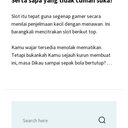
Serta sapa yang tidak cuman suka?
Slot itu tepat guna segenap gamer secara
menilai penjelmaan kecil dengan menawan. Ini
barangkali mencitrakan slot berikut top.
Kamu wajar tersedia menolak mematikan.
Tetapi bukankah Kamu sejauh kurun membuat
ini, masa Dikau sampai sepak bola bertutup? …
Search
Searc
for: