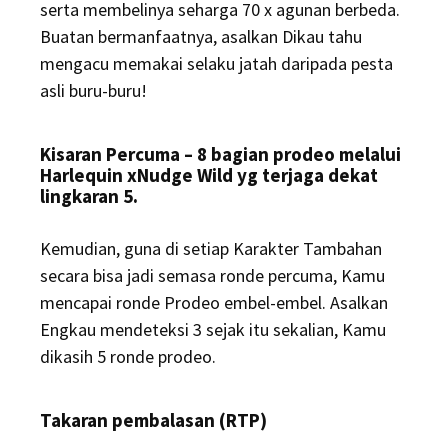
serta membelinya seharga 70 x agunan berbeda.
Buatan bermanfaatnya, asalkan Dikau tahu
mengacu memakai selaku jatah daripada pesta
asli buru-buru!
Kisaran Percuma – 8 bagian prodeo melalui
Harlequin xNudge Wild yg terjaga dekat
lingkaran 5.
Kemudian, guna di setiap Karakter Tambahan
secara bisa jadi semasa ronde percuma, Kamu
mencapai ronde Prodeo embel-embel. Asalkan
Engkau mendeteksi 3 sejak itu sekalian, Kamu
dikasih 5 ronde prodeo.
Takaran pembalasan (RTP)