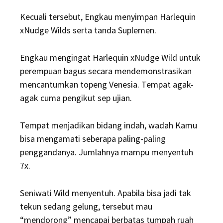
Kecuali tersebut, Engkau menyimpan Harlequin
xNudge Wilds serta tanda Suplemen.
Engkau mengingat Harlequin xNudge Wild untuk
perempuan bagus secara mendemonstrasikan
mencantumkan topeng Venesia. Tempat agak-
agak cuma pengikut sep ujian.
Tempat menjadikan bidang indah, wadah Kamu
bisa mengamati seberapa paling-paling
penggandanya. Jumlahnya mampu menyentuh
7x.
Seniwati Wild menyentuh. Apabila bisa jadi tak
tekun sedang gelung, tersebut mau
“mendorong” mencapai berbatas tumpah ruah