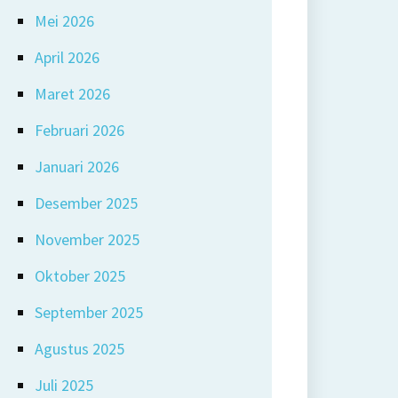
Mei 2026
April 2026
Maret 2026
Februari 2026
Januari 2026
Desember 2025
November 2025
Oktober 2025
September 2025
Agustus 2025
Juli 2025