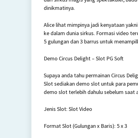
dinikmatinya.
Alice lihat mimpinya jadi kenyataan yak
ke dalam dunia sirkus. Formasi video ter
5 gulungan dan 3 barrus untuk menampil
Demo Circus Delight – Slot PG Soft
Supaya anda tahu permainan Circus Delig
Slot sediakan demo slot untuk para pem
demo slot terlebih dahulu sebelum saat
Jenis Slot: Slot Video
Format Slot (Gulungan x Baris): 5 x 3