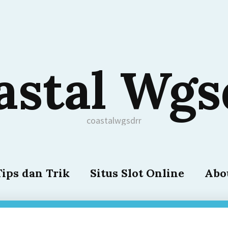
astal Wgs
coastalwgsdrr
Tips dan Trik
Situs Slot Online
Abo