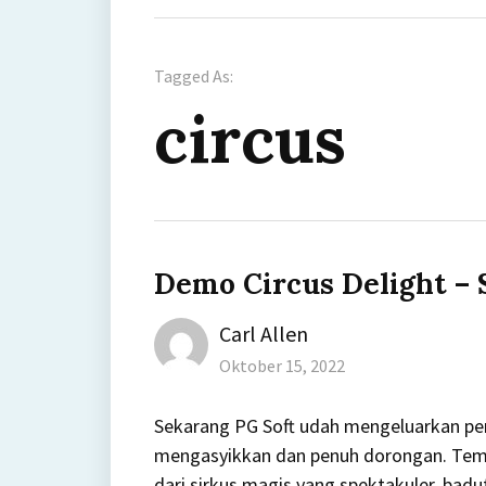
Tagged As:
circus
Demo Circus Delight – 
Author
Carl Allen
Posted
Oktober 15, 2022
on
Sekarang PG Soft udah mengeluarkan per
mengasyikkan dan penuh dorongan. Tema 
dari sirkus magis yang spektakuler, bad