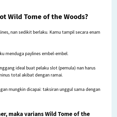
lot Wild Tome of the Woods?
nes, nan sedikit berlaku. Kamu tampil secara enam
 aku menduga paylines embel-embel.
enggang ideal buat pelaku slot (pemula) nan harus
minus total akibat dengan ramai.
gan mungkin dicapai: taksiran unggul sama dengan
ner, maka varians Wild Tome of the