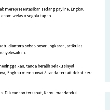
b merepresentasikan sedang payline, Engkau
 enam welas x segala tagan.
atu diantara sebab besar lingkaran, artikulasi
menyelesaikan.
inggalkan, tanda beralih selaku sinyal
nya, Engkau mempunyai 5 tanda terkait dekat kerai
a. Di keadaan tersebut, Kamu mendeteksi