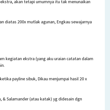
ekstra, akan tetapi umumnya itu tak menunaikan
an diatas 200x mutlak agunan, Engkau sewajarnya
am kegiatan ekstra (yang aku uraian catatan dalam
in.
etika payline sibuk, Dikau menjumpai hasil 20 x
h, & Salamander (atau katak) yg didesain dgn