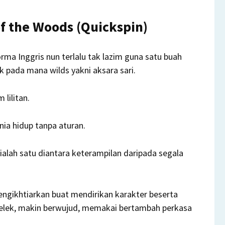
of the Woods (Quickspin)
rma Inggris nun terlalu tak lazim guna satu buah
k pada mana wilds yakni aksara sari.
 lilitan.
nia hidup tanpa aturan.
 ialah satu diantara keterampilan daripada segala
ngikhtiarkan buat mendirikan karakter beserta
telek, makin berwujud, memakai bertambah perkasa