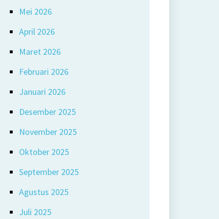
Mei 2026
April 2026
Maret 2026
Februari 2026
Januari 2026
Desember 2025
November 2025
Oktober 2025
September 2025
Agustus 2025
Juli 2025