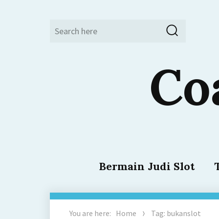
Search
Search
for:
Co
Bermain Judi Slot
You are here:
Home
Tag: bukanslot