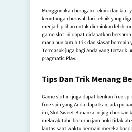
Menggunakan beragam teknik dan kiat ya
keuntungan berasal dari tehnik yang digu
menjadi pilihan untuk dimainkan lebih
game slot ini dapat didapatkan bersama 
mana pun butuh trik dan siasat bermai
Termasuk juga bagi Anda yang tertarik 
pragmatic Play.
Tips Dan Trik Menang B
Game slot ini juga dapat berikan free spi
free spin yang Anda dapatkan, ada pelu
itu, Slot Sweet Bonanza ini juga berika
melacak tahu bocoran jam hoki tidaklah 
lantas saat waktu bermain mereka bocor