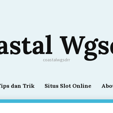
astal Wgs
coastalwgsdrr
Tips dan Trik
Situs Slot Online
Abo