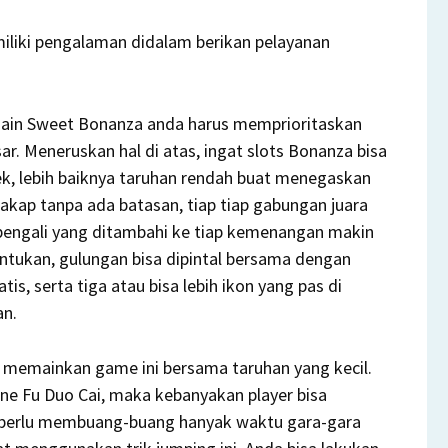
miliki pengalaman didalam berikan pelayanan
rmain Sweet Bonanza anda harus memprioritaskan
r. Meneruskan hal di atas, ingat slots Bonanza bisa
k, lebih baiknya taruhan rendah buat menegaskan
akap tanpa ada batasan, tiap tiap gabungan juara
 pengali yang ditambahi ke tiap kemenangan makin
entukan, gulungan bisa dipintal bersama dengan
, serta tiga atau bisa lebih ikon yang pas di
n.
a memainkan game ini bersama taruhan yang kecil.
ne Fu Duo Cai, maka kebanyakan player bisa
 perlu membuang-buang hanyak waktu gara-gara