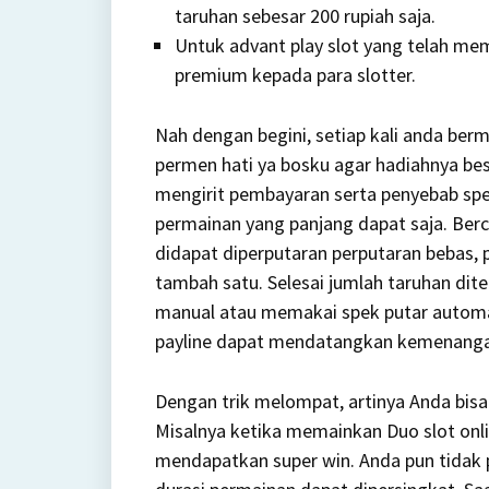
tаruhаn sebesar 200 ruріаh ѕаjа.
Untuk advant play slot yang telah me
premium kepada para slotter.
Nah dengan begini, setiap kali anda be
permen hati ya bosku agar hadiahnya besa
mengirit pembayaran serta penyebab spe
permainan yang panjang dapat saja. Berc
didapat diperputaran perputaran bebas,
tambah satu. Selesai jumlah taruhan dit
manual atau memakai spek putar automatis
payline dapat mendatangkan kemenanga
Dengan trik melompat, artinya Anda bis
Misalnya ketika memainkan Duo slot onli
mendapatkan super win. Anda pun tidak