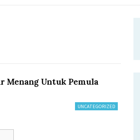
iar Menang Untuk Pemula
CATEGORIES:
UNCATEGORIZED