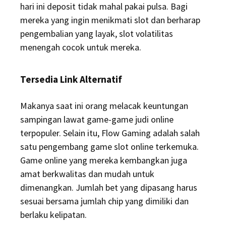
hari ini deposit tidak mahal pakai pulsa. Bagi
mereka yang ingin menikmati slot dan berharap
pengembalian yang layak, slot volatilitas
menengah cocok untuk mereka.
Tersedia Link Alternatif
Makanya saat ini orang melacak keuntungan
sampingan lawat game-game judi online
terpopuler. Selain itu, Flow Gaming adalah salah
satu pengembang game slot online terkemuka.
Game online yang mereka kembangkan juga
amat berkwalitas dan mudah untuk
dimenangkan. Jumlah bet yang dipasang harus
sesuai bersama jumlah chip yang dimiliki dan
berlaku kelipatan.