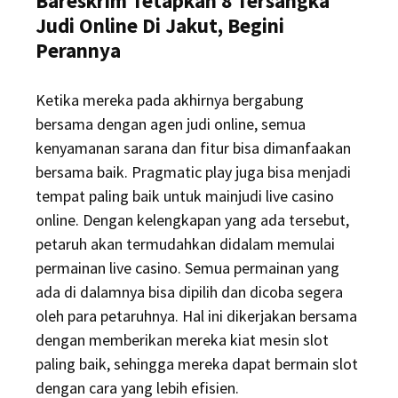
Bareskrim Tetapkan 8 Tersangka
Judi Online Di Jakut, Begini
Perannya
Ketika mereka pada akhirnya bergabung
bersama dengan agen judi online, semua
kenyamanan sarana dan fitur bisa dimanfaakan
bersama baik. Pragmatic play juga bisa menjadi
tempat paling baik untuk mainjudi live casino
online. Dengan kelengkapan yang ada tersebut,
petaruh akan termudahkan didalam memulai
permainan live casino. Semua permainan yang
ada di dalamnya bisa dipilih dan dicoba segera
oleh para petaruhnya. Hal ini dikerjakan bersama
dengan memberikan mereka kiat mesin slot
paling baik, sehingga mereka dapat bermain slot
dengan cara yang lebih efisien.