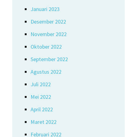
Januari 2023
Desember 2022
November 2022
Oktober 2022
September 2022
Agustus 2022
Juli 2022
Mei 2022
April 2022
Maret 2022
Februari 2022