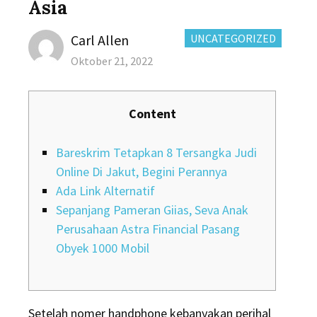
Asia
Author
CATEGORIES:
Carl Allen
UNCATEGORIZED
Posted
Oktober 21, 2022
on
Content
Bareskrim Tetapkan 8 Tersangka Judi
Online Di Jakut, Begini Perannya
Ada Link Alternatif
Sepanjang Pameran Giias, Seva Anak
Perusahaan Astra Financial Pasang
Obyek 1000 Mobil
Setelah nomer handphone kebanyakan perihal