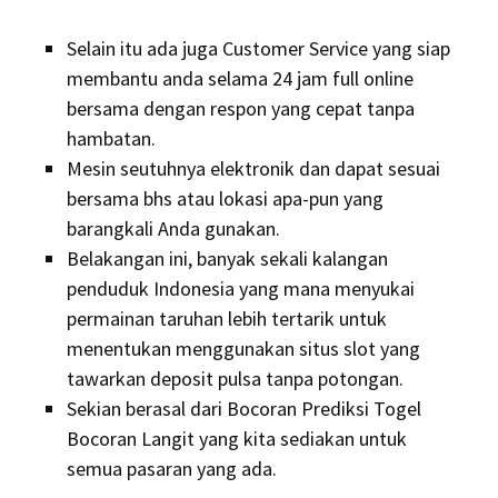
Selain itu ada juga Customer Service yang siap
membantu anda selama 24 jam full online
bersama dengan respon yang cepat tanpa
hambatan.
Mesin seutuhnya elektronik dan dapat sesuai
bersama bhs atau lokasi apa-pun yang
barangkali Anda gunakan.
Belakangan ini, banyak sekali kalangan
penduduk Indonesia yang mana menyukai
permainan taruhan lebih tertarik untuk
menentukan menggunakan situs slot yang
tawarkan deposit pulsa tanpa potongan.
Sekian berasal dari Bocoran Prediksi Togel
Bocoran Langit yang kita sediakan untuk
semua pasaran yang ada.