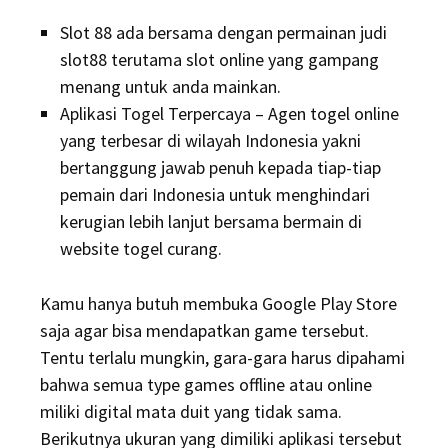
Slot 88 ada bersama dengan permainan judi
slot88 terutama slot online yang gampang
menang untuk anda mainkan.
Aplikasi Togel Terpercaya – Agen togel online
yang terbesar di wilayah Indonesia yakni
bertanggung jawab penuh kepada tiap-tiap
pemain dari Indonesia untuk menghindari
kerugian lebih lanjut bersama bermain di
website togel curang.
Kamu hanya butuh membuka Google Play Store
saja agar bisa mendapatkan game tersebut.
Tentu terlalu mungkin, gara-gara harus dipahami
bahwa semua type games offline atau online
miliki digital mata duit yang tidak sama.
Berikutnya ukuran yang dimiliki aplikasi tersebut