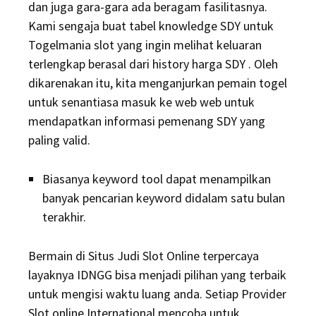
dan juga gara-gara ada beragam fasilitasnya.
Kami sengaja buat tabel knowledge SDY untuk
Togelmania slot yang ingin melihat keluaran
terlengkap berasal dari history harga SDY . Oleh
dikarenakan itu, kita menganjurkan pemain togel
untuk senantiasa masuk ke web web untuk
mendapatkan informasi pemenang SDY yang
paling valid.
Biasanya keyword tool dapat menampilkan
banyak pencarian keyword didalam satu bulan
terakhir.
Bermain di Situs Judi Slot Online terpercaya
layaknya IDNGG bisa menjadi pilihan yang terbaik
untuk mengisi waktu luang anda. Setiap Provider
Slot online International mencoba untuk