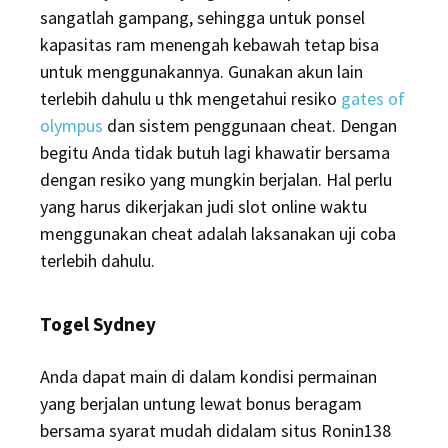
sangatlah gampang, sehingga untuk ponsel
kapasitas ram menengah kebawah tetap bisa
untuk menggunakannya. Gunakan akun lain
terlebih dahulu u thk mengetahui resiko
gates of
olympus
dan sistem penggunaan cheat. Dengan
begitu Anda tidak butuh lagi khawatir bersama
dengan resiko yang mungkin berjalan. Hal perlu
yang harus dikerjakan judi slot online waktu
menggunakan cheat adalah laksanakan uji coba
terlebih dahulu.
Togel Sydney
Anda dapat main di dalam kondisi permainan
yang berjalan untung lewat bonus beragam
bersama syarat mudah didalam situs Ronin138