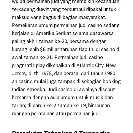
wujud permainan judi yang membikin kecanduan,
terkadang duwit yang terkumpul dipakai untuk
maksud yang bagus di bagian masyarakat.
Pemekaran umum permainan judi casino sedang
berjalan di Amerika Serikat selama dasawarsa
paling akhir zaman ke-20, bersama dengan
kurang lebih $6 miliar taruhan tiap th. di casino di
awal zaman ke-21. Permainan judi casino
pragmatic play dikenalkan di Atlantic City, New
Jersey, di th. 1978, dan berasal dari tahun 1980-
an casino mulai juga tampak di sebagian booking
Indian Amerika. Judi casino di awalnya disebut
bersama dengan aula umum untuk musik dan
tarian; di paruh ke-2 zaman ke-19, himpunan
ruangan permainan atau permainan judi.