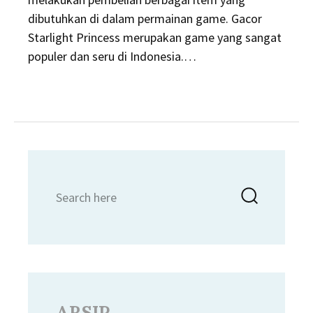
dibutuhkan di dalam permainan game. Gacor
Starlight Princess merupakan game yang sangat
populer dan seru di Indonesia.…
Search
Searc
for:
ARSIP