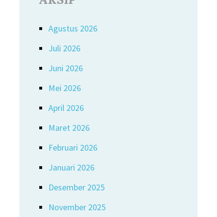
Agustus 2026
Juli 2026
Juni 2026
Mei 2026
April 2026
Maret 2026
Februari 2026
Januari 2026
Desember 2025
November 2025