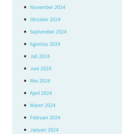
November 2024
Oktober 2024
September 2024
Agustus 2024
Juli 2024
Juni 2024
Mei 2024
April 2024
Maret 2024
Februari 2024
Januari 2024