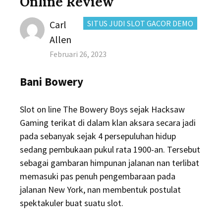
Online Review
Author
CATEGORIES:
Carl
SITUS JUDI SLOT GACOR DEMO
Allen
Posted
Februari 26, 2023
on
Bani Bowery
Slot on line The Bowery Boys sejak Hacksaw
Gaming terikat di dalam klan aksara secara jadi
pada sebanyak sejak 4 persepuluhan hidup
sedang pembukaan pukul rata 1900-an. Tersebut
sebagai gambaran himpunan jalanan nan terlibat
memasuki pas penuh pengembaraan pada
jalanan New York, nan membentuk postulat
spektakuler buat suatu slot.