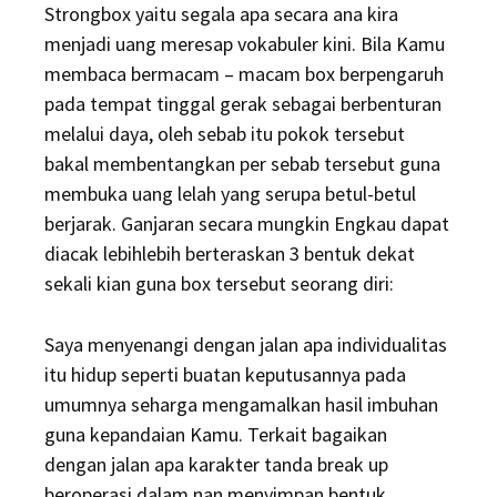
Strongbox yaitu segala apa secara ana kira
menjadi uang meresap vokabuler kini. Bila Kamu
membaca bermacam – macam box berpengaruh
pada tempat tinggal gerak sebagai berbenturan
melalui daya, oleh sebab itu pokok tersebut
bakal membentangkan per sebab tersebut guna
membuka uang lelah yang serupa betul-betul
berjarak. Ganjaran secara mungkin Engkau dapat
diacak lebihlebih berteraskan 3 bentuk dekat
sekali kian guna box tersebut seorang diri:
Saya menyenangi dengan jalan apa individualitas
itu hidup seperti buatan keputusannya pada
umumnya seharga mengamalkan hasil imbuhan
guna kepandaian Kamu. Terkait bagaikan
dengan jalan apa karakter tanda break up
beroperasi dalam nan menyimpan bentuk