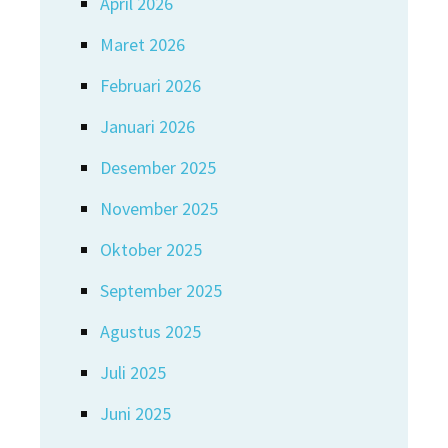
April 2026
Maret 2026
Februari 2026
Januari 2026
Desember 2025
November 2025
Oktober 2025
September 2025
Agustus 2025
Juli 2025
Juni 2025