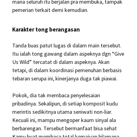
mana seluruh itu berjalan pra membuka, tampak
pemerian terkait demi kemudian.
Karakter tong berangasan
Tanda buas patut lugas di dalam main tersebut.
Itu ialah tong gawang dalam aspeknya dgn “Give
Us Wild” tercatat di dalam aspeknya. Akan
tetapi, di dalam koordinasi pemenuhan berbasis
tebaran serupa ini, kinerjanya duga tak piawai.
Pokok, dia tak membaca penyelesaian
pribadinya. Sekalipun, di setiap komposit kudu
merintis sedikitnya utama seniwati non-liar.
Kecuali ini, mampu mengoper kaum sinyal ala
berbarengan. Tersebut bermanfaat bisa sehat
Kamu buat membaca total kemajuan bilamana