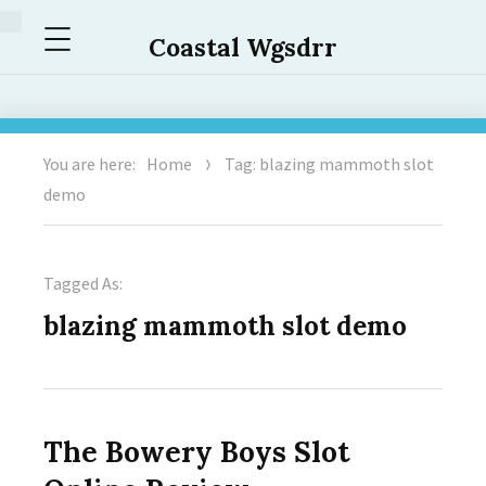
Menu
Coastal Wgsdrr
You are here:
Home
Tag: blazing mammoth slot
demo
Tagged As:
blazing mammoth slot demo
The Bowery Boys Slot