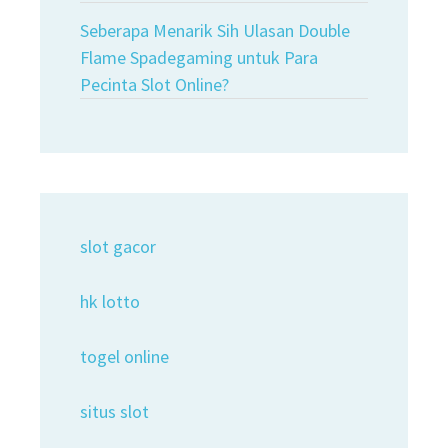
Seberapa Menarik Sih Ulasan Double
Flame Spadegaming untuk Para
Pecinta Slot Online?
slot gacor
hk lotto
togel online
situs slot