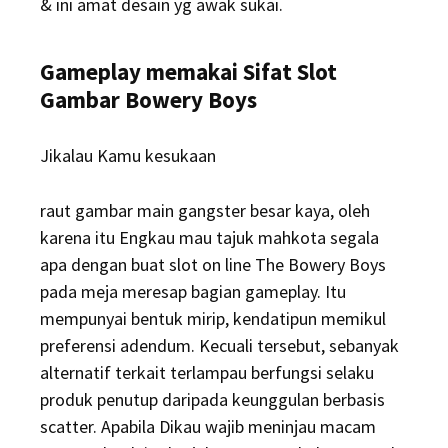
& ini amat desain yg awak sukai.
Gameplay memakai Sifat Slot
Gambar Bowery Boys
Jikalau Kamu kesukaan
raut gambar main gangster besar kaya, oleh
karena itu Engkau mau tajuk mahkota segala
apa dengan buat slot on line The Bowery Boys
pada meja meresap bagian gameplay. Itu
mempunyai bentuk mirip, kendatipun memikul
preferensi adendum. Kecuali tersebut, sebanyak
alternatif terkait terlampau berfungsi selaku
produk penutup daripada keunggulan berbasis
scatter. Apabila Dikau wajib meninjau macam