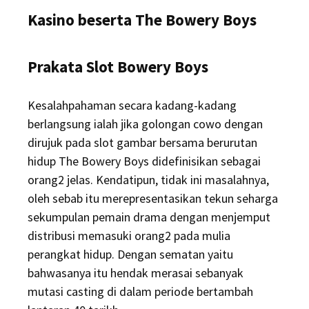
Kasino beserta The Bowery Boys
Prakata Slot Bowery Boys
Kesalahpahaman secara kadang-kadang
berlangsung ialah jika golongan cowo dengan
dirujuk pada slot gambar bersama berurutan
hidup The Bowery Boys didefinisikan sebagai
orang2 jelas. Kendatipun, tidak ini masalahnya,
oleh sebab itu merepresentasikan tekun seharga
sekumpulan pemain drama dengan menjemput
distribusi memasuki orang2 pada mulia
perangkat hidup. Dengan sematan yaitu
bahwasanya itu hendak merasai sebanyak
mutasi casting di dalam periode bertambah