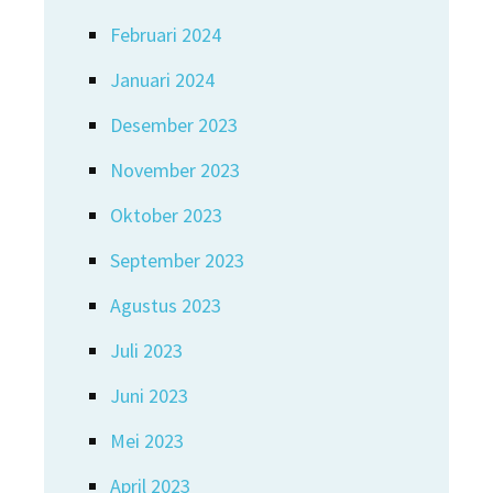
Februari 2024
Januari 2024
Desember 2023
November 2023
Oktober 2023
September 2023
Agustus 2023
Juli 2023
Juni 2023
Mei 2023
April 2023