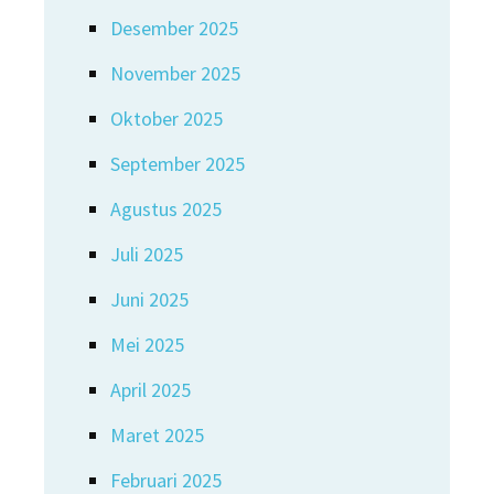
Desember 2025
November 2025
Oktober 2025
September 2025
Agustus 2025
Juli 2025
Juni 2025
Mei 2025
April 2025
Maret 2025
Februari 2025