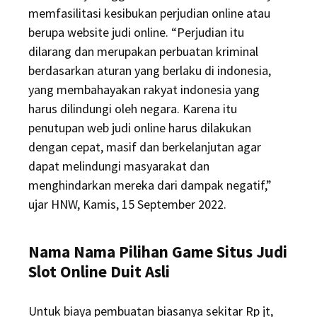
memfasilitasi kesibukan perjudian online atau
berupa website judi online. “Perjudian itu
dilarang dan merupakan perbuatan kriminal
berdasarkan aturan yang berlaku di indonesia,
yang membahayakan rakyat indonesia yang
harus dilindungi oleh negara. Karena itu
penutupan web judi online harus dilakukan
dengan cepat, masif dan berkelanjutan agar
dapat melindungi masyarakat dan
menghindarkan mereka dari dampak negatif,”
ujar HNW, Kamis, 15 September 2022.
Nama Nama Pilihan Game Situs Judi
Slot Online Duit Asli
Untuk biaya pembuatan biasanya sekitar Rp jt,