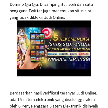
Domino Qiu Qiu. Di samping itu, lebih dari satu
pengguna Twitter juga menemukan situs slot
yang tidak diblokir Judi Online.
Berdasarkan hasil verifikasi teranyar Judi Online,
ada 15 sistem elektronik yang diselenggarakan
oleh 6 Penyelenggara Sistem Elektronik disinyalir