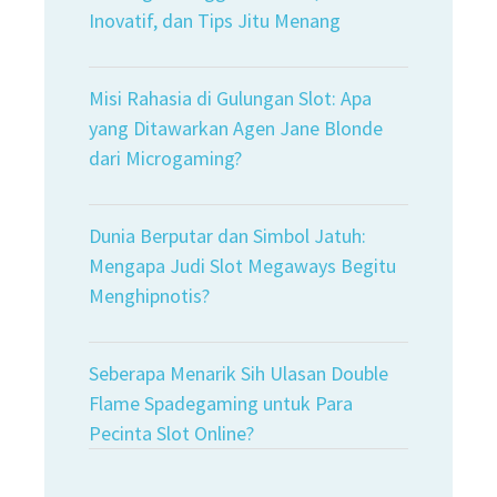
Inovatif, dan Tips Jitu Menang
Misi Rahasia di Gulungan Slot: Apa
yang Ditawarkan Agen Jane Blonde
dari Microgaming?
Dunia Berputar dan Simbol Jatuh:
Mengapa Judi Slot Megaways Begitu
Menghipnotis?
Seberapa Menarik Sih Ulasan Double
Flame Spadegaming untuk Para
Pecinta Slot Online?