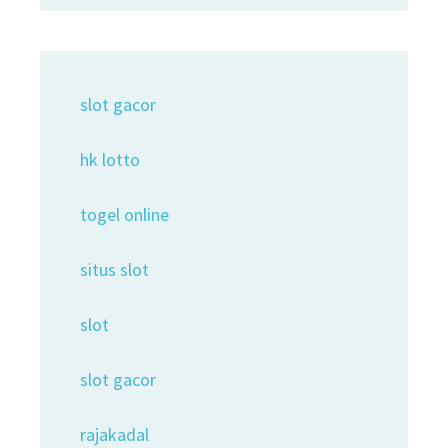
slot gacor
hk lotto
togel online
situs slot
slot
slot gacor
rajakadal