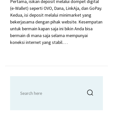
Pertama, isikan deposit melalui dompet digital
(e-Wallet) seperti OVO, Dana, LinkAja, dan GoPay.
Kedua, isi deposit melalui minimarket yang
bekerjasama dengan pihak website. Kesempatan
untuk bermain kapan saja ini bikin Anda bisa
bermain di mana saja selama mempunyai
koneksi internet yang stabil.…
Search
Searc
for: