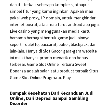
dan itu terkait seberapa kompleks, ataupun
simpel fitur yang kamu inginkan. Apakah mau
pakai web proxy, IP domain, untuk menghindar
internet positif, atau mau turut android app juga.
Live casino yang menggunakan media kartu
bersama berbagai bentuk game judi lainnya
seperti roulette, baccarat, poker, blackjack, dan
lain-lain. Hanya di Slot Gacor gara-gara website
ini miliki banyak promo menarik dan bonus
terbesar. Game Slot Online Terbaru Sweet
Bonanza adalah salah satu product terbaik Situs
Game Slot Online Pragmatic Play.
Dampak Kesehatan Dari Kecanduan Judi
Online, Dari Depresi Sampai Gambling
Disorder