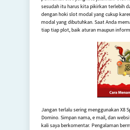
sesudah itu harus kita pikirkan terlebih 
dengan hoki slot modal yang cukup kare
modal yang dibutuhkan. Saat Anda mem
tiap tiap plot, baik aturan maupun infor
Jangan terlalu sering menggunakan X8 S
Domino. Simpan nama, e mail, dan website
kali saya berkomentar. Pengalaman berm