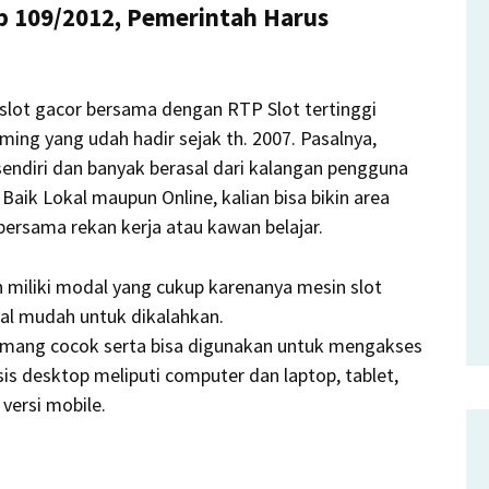
p 109/2012, Pemerintah Harus
 slot gacor bersama dengan RTP Slot tertinggi
ming yang udah hadir sejak th. 2007. Pasalnya,
sendiri dan banyak berasal dari kalangan pengguna
aik Lokal maupun Online, kalian bisa bikin area
ersama rekan kerja atau kawan belajar.
ah miliki modal yang cukup karenanya mesin slot
l mudah untuk dikalahkan.
emang cocok serta bisa digunakan untuk mengakses
is desktop meliputi computer dan laptop, tablet,
versi mobile.