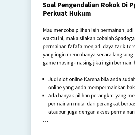
Soal Pengendalian Rokok Di P
Perkuat Hukum
Mau mencoba pilihan lain permainan judi
waktu ini, maka silakan cobalah Spadega
permainan fafafa menjadi daya tarik ter
yang ingin mencobanya secara langsung. B
game masing-masing jika ingin bermain b
Judi slot online Karena bila anda sud
online yang anda mempermainkan baka
Ada banyak pilihan perangkat yang m
permainan mulai dari perangkat berbas
ataupun juga dengan akses permainan 
…