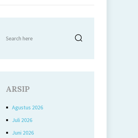
Search
Search
for:
ARSIP
Agustus 2026
Juli 2026
Juni 2026