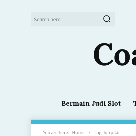
Search
Search
for:
Co
Bermain Judi Slot
You are here:
Home
Tag: berpikir