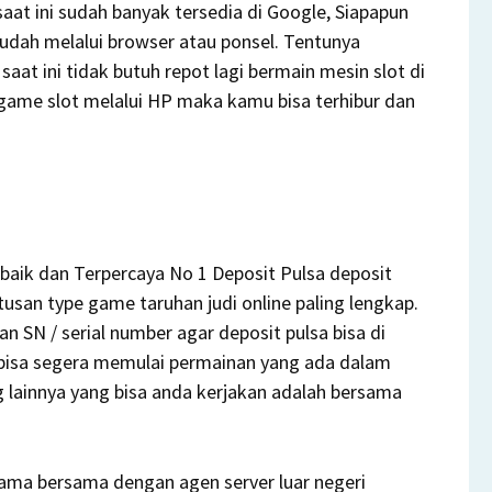
saat ini sudah banyak tersedia di Google, Siapapun
dah melalui browser atau ponsel. Tentunya
at ini tidak butuh repot lagi bermain mesin slot di
ame slot melalui HP maka kamu bisa terhibur dan
erbaik dan Terpercaya No 1 Deposit Pulsa deposit
san type game taruhan judi online paling lengkap.
n SN / serial number agar deposit pulsa bisa di
bisa segera memulai permainan yang ada dalam
ang lainnya yang bisa anda kerjakan adalah bersama
sama bersama dengan agen server luar negeri