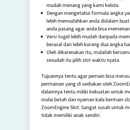
mudah menang yang kami kelola.
Dengan mengetahui formula angka yang
lebih memudahkan anda didalam buat p
anda pasang agar anda bisa memenang
Versi togel lebih mudah daripada memai
berasal dari lebih kurang dua angka 
Oleh dikarenakan itu, mulailah bersa
sesudah itu pilih slot waktu nyata.
Tujuannya tentu agar pemain bisa mera
permainan yang di sediakan oleh ZoomEn
dalamnya tentu miliki kekuatan untuk m
mulai betah dan nyaman kala bermain sl
ZoomEngine Slot. Sangat susah untuk m
tidak memiliki anak sendiri.