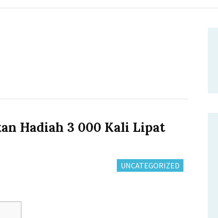
kan Hadiah 3 000 Kali Lipat
CATEGORIES:
UNCATEGORIZED