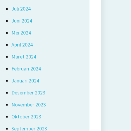
Juli 2024
Juni 2024
Mei 2024
April 2024
Maret 2024
Februari 2024
Januari 2024
Desember 2023
November 2023
Oktober 2023
September 2023