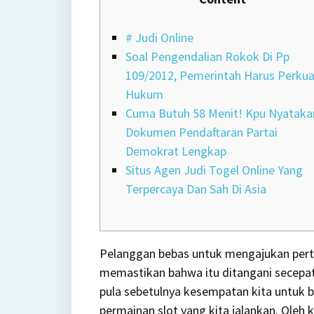
# Judi Online
Soal Pengendalian Rokok Di Pp
109/2012, Pemerintah Harus Perkua
Hukum
Cuma Butuh 58 Menit! Kpu Nyataka
Dokumen Pendaftaran Partai
Demokrat Lengkap
Situs Agen Judi Togel Online Yang
Terpercaya Dan Sah Di Asia
Pelanggan bebas untuk mengajukan pert
memastikan bahwa itu ditangani secepa
pula sebetulnya kesempatan kita untuk 
permainan slot yang kita jalankan. Oleh 