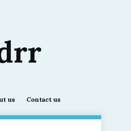
drr
ut us
Contact us