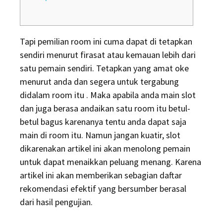
Tapi pemilian room ini cuma dapat di tetapkan
sendiri menurut firasat atau kemauan lebih dari
satu pemain sendiri. Tetapkan yang amat oke
menurut anda dan segera untuk tergabung
didalam room itu . Maka apabila anda main slot
dan juga berasa andaikan satu room itu betul-
betul bagus karenanya tentu anda dapat saja
main di room itu. Namun jangan kuatir, slot
dikarenakan artikel ini akan menolong pemain
untuk dapat menaikkan peluang menang. Karena
artikel ini akan memberikan sebagian daftar
rekomendasi efektif yang bersumber berasal
dari hasil pengujian.