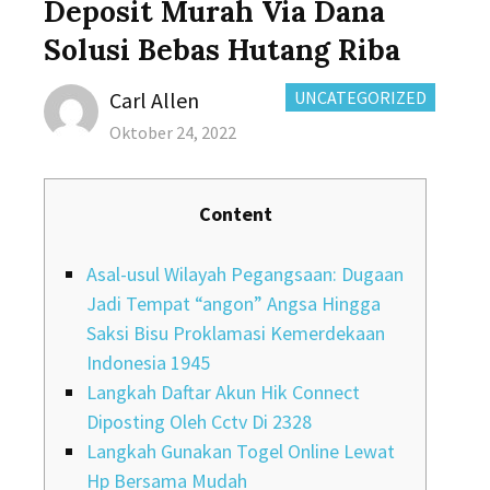
Deposit Murah Via Dana
Solusi Bebas Hutang Riba
Author
CATEGORIES:
Carl Allen
UNCATEGORIZED
Posted
Oktober 24, 2022
on
Content
Asal-usul Wilayah Pegangsaan: Dugaan
Jadi Tempat “angon” Angsa Hingga
Saksi Bisu Proklamasi Kemerdekaan
Indonesia 1945
Langkah Daftar Akun Hik Connect
Diposting Oleh Cctv Di 2328
Langkah Gunakan Togel Online Lewat
Hp Bersama Mudah