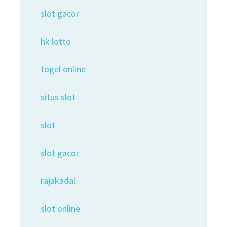
slot gacor
hk lotto
togel online
situs slot
slot
slot gacor
rajakadal
slot online