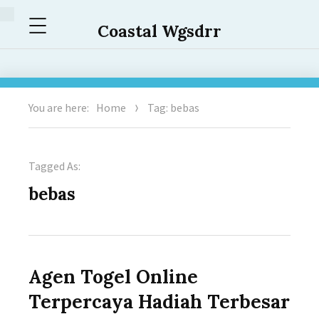
Menu
Coastal Wgsdrr
You are here:
Home
Tag: bebas
Tagged As:
bebas
Agen Togel Online
Terpercaya Hadiah Terbesar