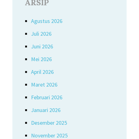
ARSIP
Agustus 2026
Juli 2026
Juni 2026
Mei 2026
April 2026
Maret 2026
Februari 2026
Januari 2026
Desember 2025
November 2025