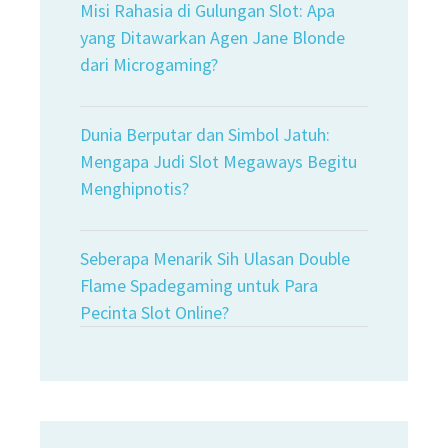
Misi Rahasia di Gulungan Slot: Apa
yang Ditawarkan Agen Jane Blonde
dari Microgaming?
Dunia Berputar dan Simbol Jatuh:
Mengapa Judi Slot Megaways Begitu
Menghipnotis?
Seberapa Menarik Sih Ulasan Double
Flame Spadegaming untuk Para
Pecinta Slot Online?