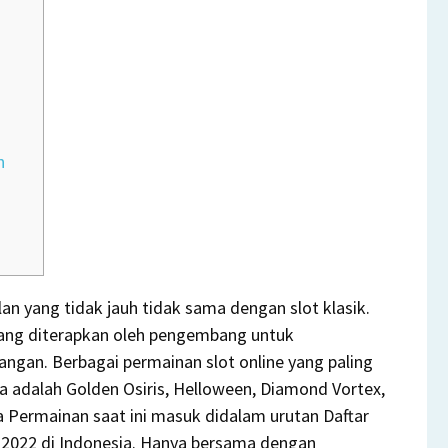
n
ilan yang tidak jauh tidak sama dengan slot klasik.
yang diterapkan oleh pengembang untuk
gan. Berbagai permainan slot online yang paling
ya adalah Golden Osiris, Helloween, Diamond Vortex,
a Permainan saat ini masuk didalam urutan Daftar
k 2022 di Indonesia. Hanya bersama dengan