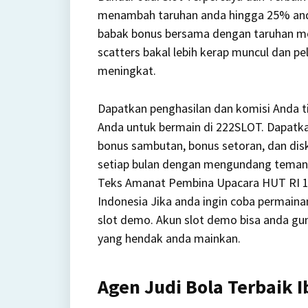
menambah taruhan anda hingga 25% and
babak bonus bersama dengan taruhan mod
scatters bakal lebih kerap muncul dan p
meningkat.
Dapatkan penghasilan dan komisi Anda 
Anda untuk bermain di 222SLOT. Dapatk
bonus sambutan, bonus setoran, dan dis
setiap bulan dengan mengundang teman
Teks Amanat Pembina Upacara HUT RI 1
Indonesia Jika anda ingin coba permaina
slot demo. Akun slot demo bisa anda gu
yang hendak anda mainkan.
Agen Judi Bola Terbaik I