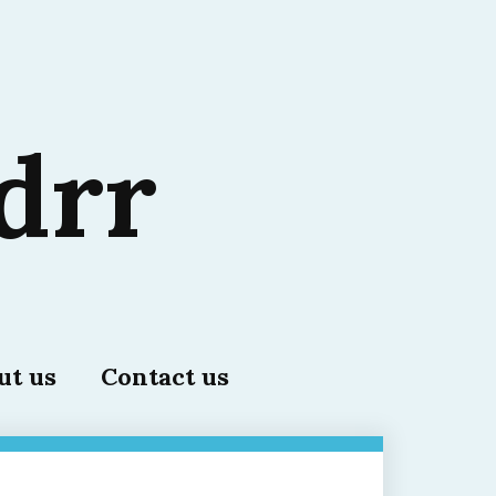
drr
ut us
Contact us