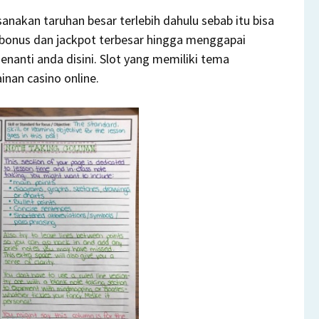
anakan taruhan besar terlebih dahulu sebab itu bisa
-bonus dan jackpot terbesar hingga menggapai
menanti anda disini. Slot yang memiliki tema
inan casino online.