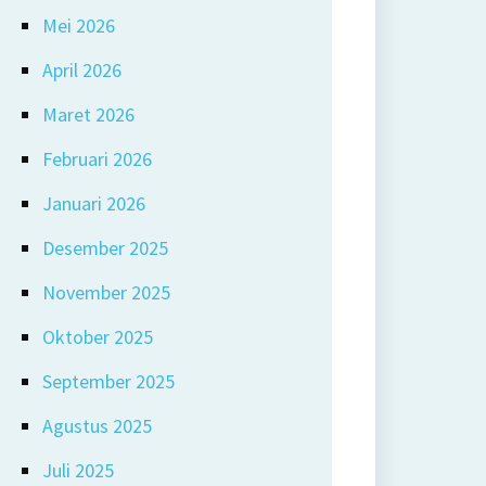
Mei 2026
April 2026
Maret 2026
Februari 2026
Januari 2026
Desember 2025
November 2025
Oktober 2025
September 2025
Agustus 2025
Juli 2025