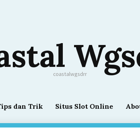
astal Wgs
coastalwgsdrr
Tips dan Trik
Situs Slot Online
Abo