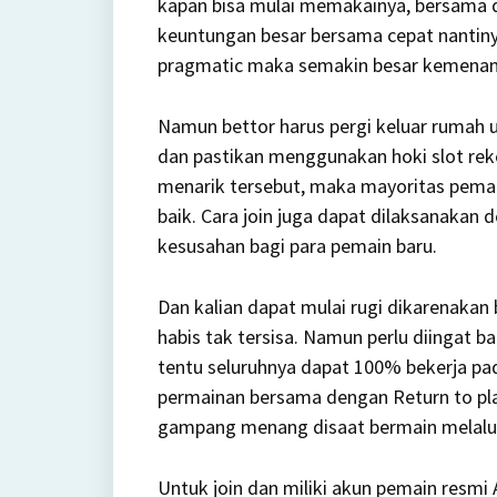
kapan bisa mulai memakainya, bersama 
keuntungan besar bersama cepat nantinya
pragmatic maka semakin besar kemenang
Namun bettor harus pergi keluar rumah
dan pastikan menggunakan hoki slot re
menarik tersebut, maka mayoritas pemain 
baik. Cara join juga dapat dilaksanaka
kesusahan bagi para pemain baru.
Dan kalian dapat mulai rugi dikarenakan 
habis tak tersisa. Namun perlu diingat b
tentu seluruhnya dapat 100% bekerja pad
permainan bersama dengan Return to play
gampang menang disaat bermain melalui a
Untuk join dan miliki akun pemain resmi