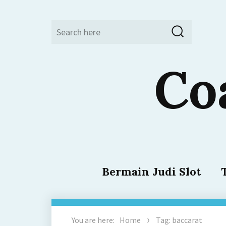
Search
Search
for:
Co
Bermain Judi Slot
You are here:
Home
Tag: baccarat