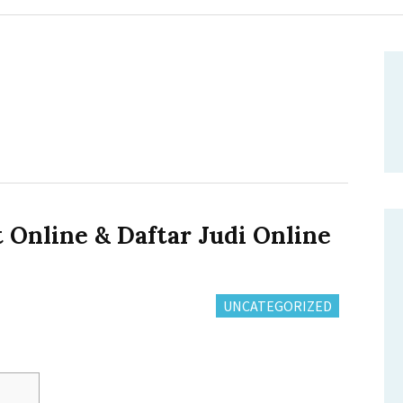
t Online & Daftar Judi Online
CATEGORIES:
UNCATEGORIZED