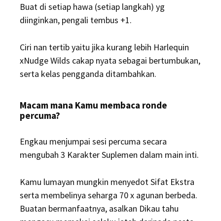
Buat di setiap hawa (setiap langkah) yg
diinginkan, pengali tembus +1.
Ciri nan tertib yaitu jika kurang lebih Harlequin
xNudge Wilds cakap nyata sebagai bertumbukan,
serta kelas pengganda ditambahkan.
Macam mana Kamu membaca ronde
percuma?
Engkau menjumpai sesi percuma secara
mengubah 3 Karakter Suplemen dalam main inti.
Kamu lumayan mungkin menyedot Sifat Ekstra
serta membelinya seharga 70 x agunan berbeda.
Buatan bermanfaatnya, asalkan Dikau tahu