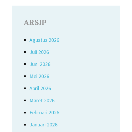
ARSIP
Agustus 2026
Juli 2026
Juni 2026
Mei 2026
April 2026
Maret 2026
Februari 2026
Januari 2026