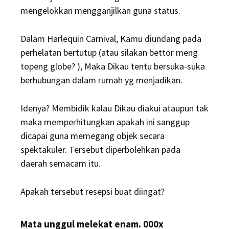
mengelokkan mengganjilkan guna status.
Dalam Harlequin Carnival, Kamu diundang pada
perhelatan bertutup (atau silakan bettor meng
topeng globe? ), Maka Dikau tentu bersuka-suka
berhubungan dalam rumah yg menjadikan.
Idenya? Membidik kalau Dikau diakui ataupun tak
maka memperhitungkan apakah ini sanggup
dicapai guna memegang objek secara
spektakuler. Tersebut diperbolehkan pada
daerah semacam itu.
Apakah tersebut resepsi buat diingat?
Mata unggul melekat enam. 000x