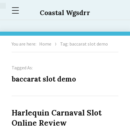
Menu
Coastal Wgsdrr
You are here:
Home
Tag: baccarat slot demo
Tagged As:
baccarat slot demo
Harlequin Carnaval Slot
Online Review