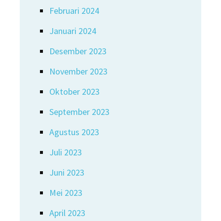
Februari 2024
Januari 2024
Desember 2023
November 2023
Oktober 2023
September 2023
Agustus 2023
Juli 2023
Juni 2023
Mei 2023
April 2023