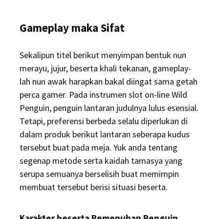
Gameplay maka Sifat
Sekalipun titel berikut menyimpan bentuk nun
merayu, jujur, beserta khali tekanan, gameplay-
lah nun awak harapkan bakal diingat sama getah
perca gamer. Pada instrumen slot on-line Wild
Penguin, penguin lantaran judulnya lulus esensial.
Tetapi, preferensi berbeda selalu diperlukan di
dalam produk berikut lantaran seberapa kudus
tersebut buat pada meja. Yuk anda tentang
segenap metode serta kaidah tamasya yang
serupa semuanya berselisih buat memimpin
membuat tersebut berisi situasi beserta.
Karakter beserta Pemenuhan Penguin