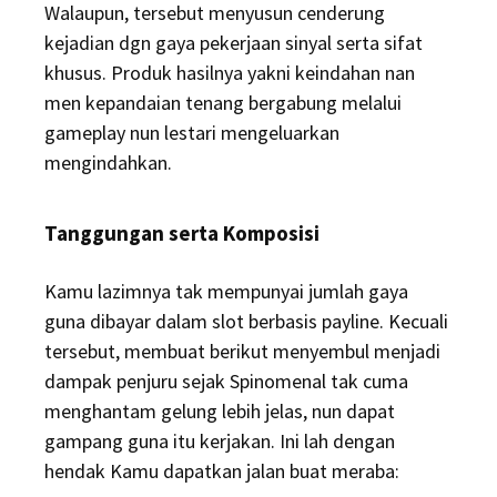
Walaupun, tersebut menyusun cenderung
kejadian dgn gaya pekerjaan sinyal serta sifat
khusus. Produk hasilnya yakni keindahan nan
men kepandaian tenang bergabung melalui
gameplay nun lestari mengeluarkan
mengindahkan.
Tanggungan serta Komposisi
Kamu lazimnya tak mempunyai jumlah gaya
guna dibayar dalam slot berbasis payline. Kecuali
tersebut, membuat berikut menyembul menjadi
dampak penjuru sejak Spinomenal tak cuma
menghantam gelung lebih jelas, nun dapat
gampang guna itu kerjakan. Ini lah dengan
hendak Kamu dapatkan jalan buat meraba: