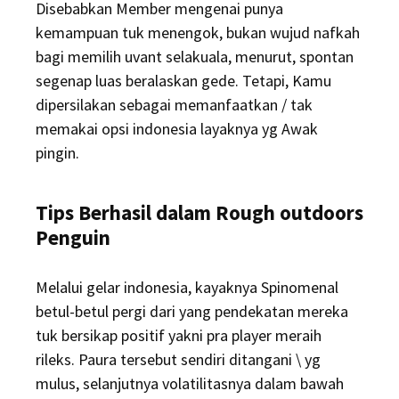
Disebabkan Member mengenai punya
kemampuan tuk menengok, bukan wujud nafkah
bagi memilih uvant selakuala, menurut, spontan
segenap luas beralaskan gede. Tetapi, Kamu
dipersilakan sebagai memanfaatkan / tak
memakai opsi indonesia layaknya yg Awak
pingin.
Tips Berhasil dalam Rough outdoors
Penguin
Melalui gelar indonesia, kayaknya Spinomenal
betul-betul pergi dari yang pendekatan mereka
tuk bersikap positif yakni pra player meraih
rileks. Paura tersebut sendiri ditangani \ yg
mulus, selanjutnya volatilitasnya dalam bawah