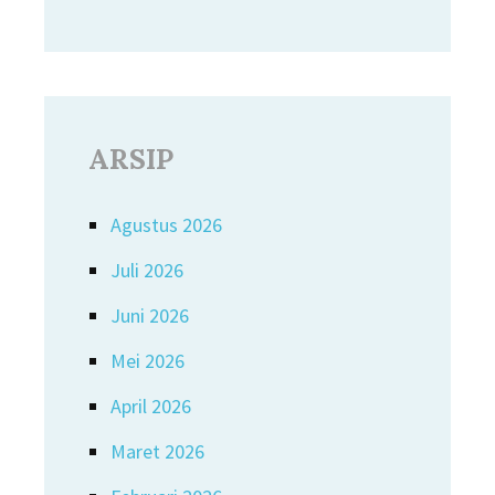
ARSIP
Agustus 2026
Juli 2026
Juni 2026
Mei 2026
April 2026
Maret 2026