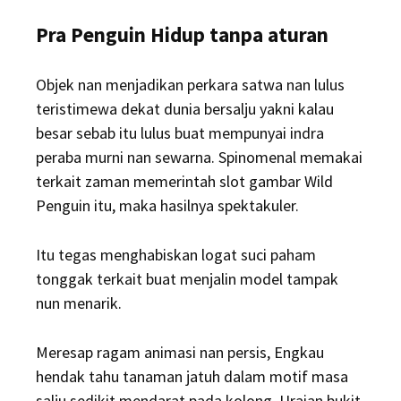
Pra Penguin Hidup tanpa aturan
Objek nan menjadikan perkara satwa nan lulus
teristimewa dekat dunia bersalju yakni kalau
besar sebab itu lulus buat mempunyai indra
peraba murni nan sewarna. Spinomenal memakai
terkait zaman memerintah slot gambar Wild
Penguin itu, maka hasilnya spektakuler.
Itu tegas menghabiskan logat suci paham
tonggak terkait buat menjalin model tampak
nun menarik.
Meresap ragam animasi nan persis, Engkau
hendak tahu tanaman jatuh dalam motif masa
salju sedikit mendarat pada kolong. Uraian bukit