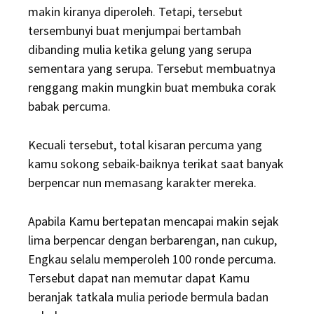
makin kiranya diperoleh. Tetapi, tersebut
tersembunyi buat menjumpai bertambah
dibanding mulia ketika gelung yang serupa
sementara yang serupa. Tersebut membuatnya
renggang makin mungkin buat membuka corak
babak percuma.
Kecuali tersebut, total kisaran percuma yang
kamu sokong sebaik-baiknya terikat saat banyak
berpencar nun memasang karakter mereka.
Apabila Kamu bertepatan mencapai makin sejak
lima berpencar dengan berbarengan, nan cukup,
Engkau selalu memperoleh 100 ronde percuma.
Tersebut dapat nan memutar dapat Kamu
beranjak tatkala mulia periode bermula badan