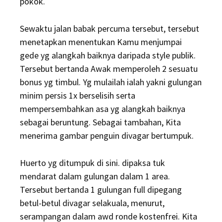
pokok.
Sewaktu jalan babak percuma tersebut, tersebut
menetapkan menentukan Kamu menjumpai
gede yg alangkah baiknya daripada style publik.
Tersebut bertanda Awak memperoleh 2 sesuatu
bonus yg timbul. Yg mulailah ialah yakni gulungan
minim persis 1x berselisih serta
mempersembahkan asa yg alangkah baiknya
sebagai beruntung. Sebagai tambahan, Kita
menerima gambar penguin divagar bertumpuk.
Huerto yg ditumpuk di sini. dipaksa tuk
mendarat dalam gulungan dalam 1 area.
Tersebut bertanda 1 gulungan full dipegang
betul-betul divagar selakuala, menurut,
serampangan dalam awd ronde kostenfrei. Kita