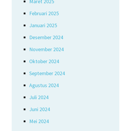
Maret 2025
Februari 2025
Januari 2025
Desember 2024
November 2024
Oktober 2024
September 2024
Agustus 2024
Juli 2024
Juni 2024
Mei 2024