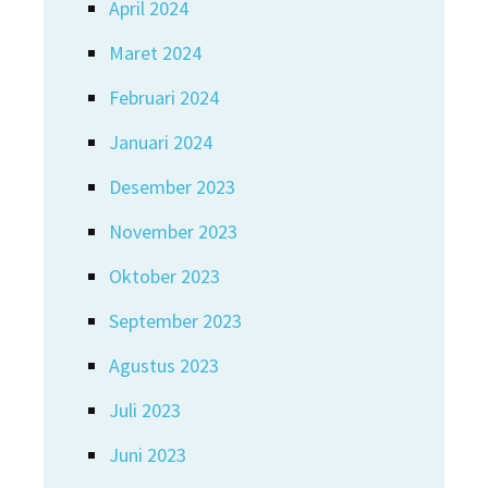
April 2024
Maret 2024
Februari 2024
Januari 2024
Desember 2023
November 2023
Oktober 2023
September 2023
Agustus 2023
Juli 2023
Juni 2023