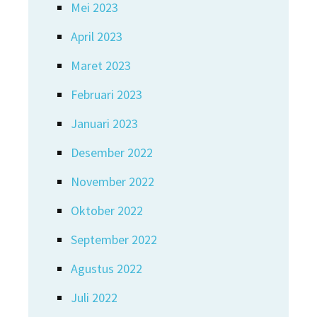
Mei 2023
April 2023
Maret 2023
Februari 2023
Januari 2023
Desember 2022
November 2022
Oktober 2022
September 2022
Agustus 2022
Juli 2022