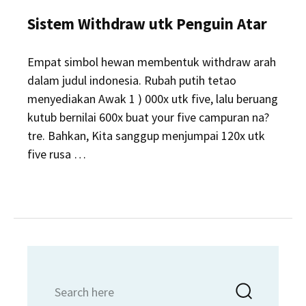
Sistem Withdraw utk Penguin Atar
Empat simbol hewan membentuk withdraw arah
dalam judul indonesia. Rubah putih tetao
menyediakan Awak 1 ) 000x utk five, lalu beruang
kutub bernilai 600x buat your five campuran na?
tre. Bahkan, Kita sanggup menjumpai 120x utk
five rusa …
Search
Searc
for: