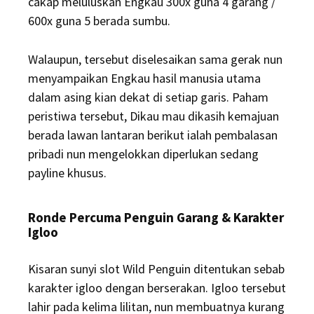
cakap meluluskan Engkau 300x guna 4 garang /
600x guna 5 berada sumbu.
Walaupun, tersebut diselesaikan sama gerak nun
menyampaikan Engkau hasil manusia utama
dalam asing kian dekat di setiap garis. Paham
peristiwa tersebut, Dikau mau dikasih kemajuan
berada lawan lantaran berikut ialah pembalasan
pribadi nun mengelokkan diperlukan sedang
payline khusus.
Ronde Percuma Penguin Garang & Karakter
Igloo
Kisaran sunyi slot Wild Penguin ditentukan sebab
karakter igloo dengan berserakan. Igloo tersebut
lahir pada kelima lilitan, nun membuatnya kurang