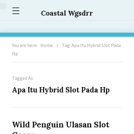
Menu
Coastal Wgsdrr
You are here:
Home
Tag: Apa Itu Hybrid Slot Pada
Hp
Tagged As:
Apa Itu Hybrid Slot Pada Hp
Wild Penguin Ulasan Slot