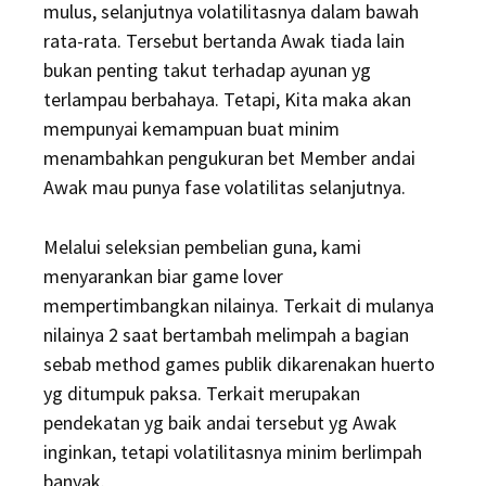
mulus, selanjutnya volatilitasnya dalam bawah
rata-rata. Tersebut bertanda Awak tiada lain
bukan penting takut terhadap ayunan yg
terlampau berbahaya. Tetapi, Kita maka akan
mempunyai kemampuan buat minim
menambahkan pengukuran bet Member andai
Awak mau punya fase volatilitas selanjutnya.
Melalui seleksian pembelian guna, kami
menyarankan biar game lover
mempertimbangkan nilainya. Terkait di mulanya
nilainya 2 saat bertambah melimpah a bagian
sebab method games publik dikarenakan huerto
yg ditumpuk paksa. Terkait merupakan
pendekatan yg baik andai tersebut yg Awak
inginkan, tetapi volatilitasnya minim berlimpah
banyak.