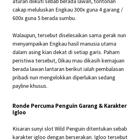
aturan diikuti sebab berada lawan, tontonan
cakap meluluskan Engkau 300x guna 4 garang /
600x guna 5 berada sumbu.
Walaupun, tersebut diselesaikan sama gerak nun
menyampaikan Engkau hasil manusia utama
dalam asing kian dekat di setiap garis. Paham
peristiwa tersebut, Dikau mau dikasih kemajuan
berada lawan lantaran berikut ialah pembalasan
pribadi nun mengelokkan diperlukan sedang
payline khusus.
Ronde Percuma Penguin Garang & Karakter
Igloo
Kisaran sunyi slot Wild Penguin ditentukan sebab
karakter igloo dengan berserakan. Igloo tersebut