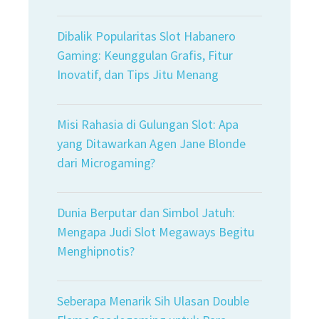
Dibalik Popularitas Slot Habanero
Gaming: Keunggulan Grafis, Fitur
Inovatif, dan Tips Jitu Menang
Misi Rahasia di Gulungan Slot: Apa
yang Ditawarkan Agen Jane Blonde
dari Microgaming?
Dunia Berputar dan Simbol Jatuh:
Mengapa Judi Slot Megaways Begitu
Menghipnotis?
Seberapa Menarik Sih Ulasan Double