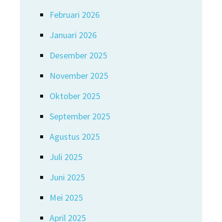
Februari 2026
Januari 2026
Desember 2025
November 2025
Oktober 2025
September 2025
Agustus 2025
Juli 2025
Juni 2025
Mei 2025
April 2025