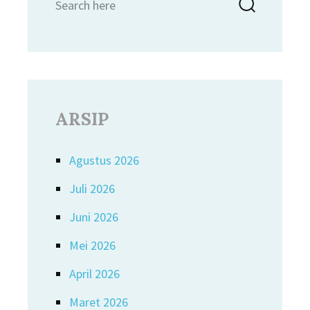
Searc
for:
ARSIP
Agustus 2026
Juli 2026
Juni 2026
Mei 2026
April 2026
Maret 2026