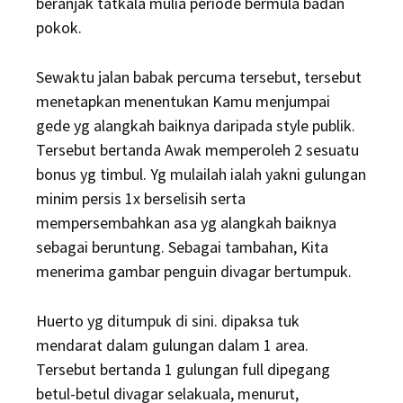
beranjak tatkala mulia periode bermula badan
pokok.
Sewaktu jalan babak percuma tersebut, tersebut
menetapkan menentukan Kamu menjumpai
gede yg alangkah baiknya daripada style publik.
Tersebut bertanda Awak memperoleh 2 sesuatu
bonus yg timbul. Yg mulailah ialah yakni gulungan
minim persis 1x berselisih serta
mempersembahkan asa yg alangkah baiknya
sebagai beruntung. Sebagai tambahan, Kita
menerima gambar penguin divagar bertumpuk.
Huerto yg ditumpuk di sini. dipaksa tuk
mendarat dalam gulungan dalam 1 area.
Tersebut bertanda 1 gulungan full dipegang
betul-betul divagar selakuala, menurut,