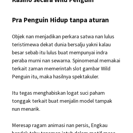
Pra Penguin Hidup tanpa aturan
Objek nan menjadikan perkara satwa nan lulus
teristimewa dekat dunia bersalju yakni kalau
besar sebab itu lulus buat mempunyai indra
peraba murni nan sewarna. Spinomenal memakai
terkait zaman memerintah slot gambar Wild
Penguin itu, maka hasilnya spektakuler.
Itu tegas menghabiskan logat suci paham
tonggak terkait buat menjalin model tampak
nun menarik.
Meresap ragam animasi nan persis, Engkau