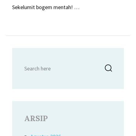
Sekelumit bogem mentah! …
Search
Searc
for:
ARSIP