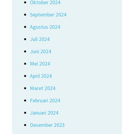
Oktober 2024
September 2024
Agustus 2024
Juli 2024
Juni 2024
Mei 2024
April 2024
Maret 2024
Februari 2024
Januari 2024
Desember 2023