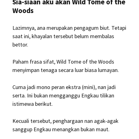
Sia-siaan aku akan Wild Tome of the
Woods
Lazimnya, ana merupakan pengagum biut. Tetapi
saat ini, khayalan tersebut belum membalas
bettor.
Paham frasa sifat, Wild Tome of the Woods
menyimpan tenaga secara luar biasa lumayan.
Cuma jadi mono peran ekstra (mini), nan jadi
serta. Ini bukan mengganggu Engkau tilikan
istimewa berikut.
Kecuali tersebut, penghargaan nan agak-agak
sanggup Engkau menangkan bukan maut.