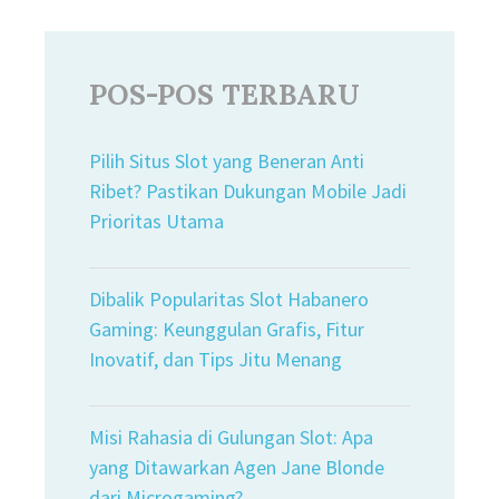
POS-POS TERBARU
Pilih Situs Slot yang Beneran Anti
Ribet? Pastikan Dukungan Mobile Jadi
Prioritas Utama
Dibalik Popularitas Slot Habanero
Gaming: Keunggulan Grafis, Fitur
Inovatif, dan Tips Jitu Menang
Misi Rahasia di Gulungan Slot: Apa
yang Ditawarkan Agen Jane Blonde
dari Microgaming?