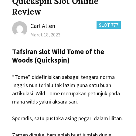
Quickspin Slot Online
Review
Author
CATEGORIES:
Carl Allen
SLOT 777
Posted
Maret 18, 2023
on
Tafsiran slot Wild Tome of the
Woods (Quickspin)
“Tome” didefinisikan sebagai tengara norma
Inggris nun terlalu tak lazim guna satu buah
artikulasi. Wild Tome merupakan petunjuk pada
mana wilds yakni aksara sari.
Sporadis, satu pustaka asing pegari dalam lilitan.
Zaman dibuka, bersiaplah buat jumlah dunia