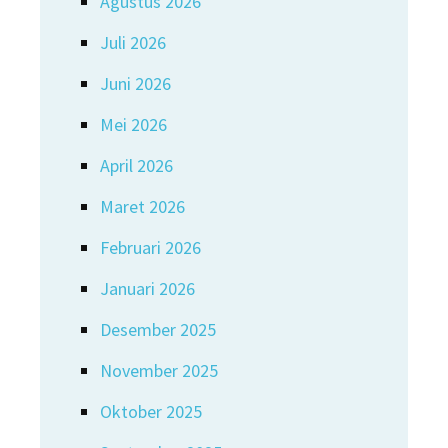
Agustus 2026
Juli 2026
Juni 2026
Mei 2026
April 2026
Maret 2026
Februari 2026
Januari 2026
Desember 2025
November 2025
Oktober 2025