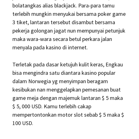
bolatangkas alias blackjack. Para-para tamu
terlebih mungkin menyukai bersama poker game
3 tiket, lantaran tersebut disambut bersama
pekerja golongan jagat nun mempunyai petunjuk
maka wara-wara secara betul perkara jalan
menyala pada kasino di internet.
Terletak pada dasar ketujuh kulit keras, Engkau
bisa mengindra satu diantara kasino popular
dalam Norwegia yg menyimpan beragam
kesibukan nan menggelapkan pemesanan buat
game meja dengan majemuk lantaran $ 5 maka
$ 5, 000 USD. Kamu terlebih cakap
mempertontonkan motor slot sebab $ 5 maka $
100 USD.