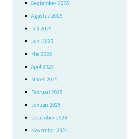
September 2025
Agustus 2025
Juli 2025
Juni 2025
Mei 2025
April 2025
Maret 2025
Februari 2025
Januari 2025
Desember 2024
November 2024