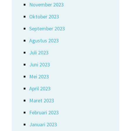
November 2023
Oktober 2023
September 2023
Agustus 2023
Juli 2023
Juni 2023
Mei 2023
April 2023
Maret 2023
Februari 2023
Januari 2023