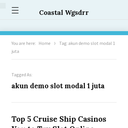
Menu
Coastal Wgsdrr
You are here:
Home
Tag: akun demo slot modal 1
juta
Tagged As:
akun demo slot modal 1 juta
Top 5 Cruise Ship Casinos