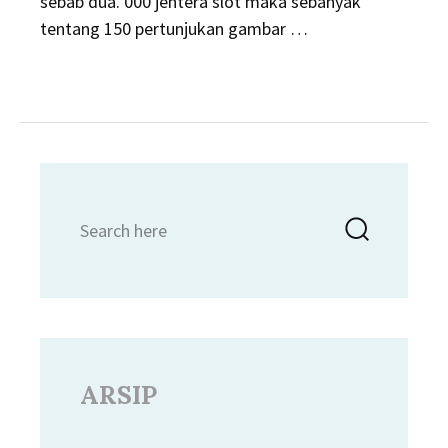
sebab dua. 000 jentera slot maka sebanyak
tentang 150 pertunjukan gambar …
Search
Searc
for:
ARSIP