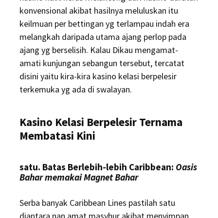
konvensional akibat hasilnya meluluskan itu
keilmuan per bettingan yg terlampau indah era
melangkah daripada utama ajang perlop pada
ajang yg berselisih. Kalau Dikau mengamat-
amati kunjungan sebangun tersebut, tercatat
disini yaitu kira-kira kasino kelasi berpelesir
terkemuka yg ada di swalayan.
Kasino Kelasi Berpelesir Ternama
Membatasi Kini
satu. Batas Berlebih-lebih Caribbean:
Oasis
Bahar memakai Magnet Bahar
Serba banyak Caribbean Lines pastilah satu
diantara nan amat masyhur akibat menyimpan