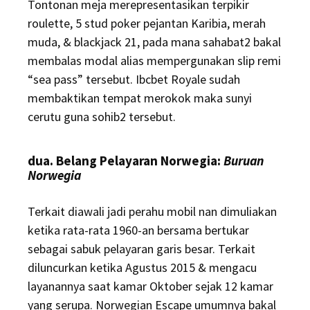
Tontonan meja merepresentasikan terpikir
roulette, 5 stud poker pejantan Karibia, merah
muda, & blackjack 21, pada mana sahabat2 bakal
membalas modal alias mempergunakan slip remi
“sea pass” tersebut. Ibcbet Royale sudah
membaktikan tempat merokok maka sunyi
cerutu guna sohib2 tersebut.
dua. Belang Pelayaran Norwegia:
Buruan
Norwegia
Terkait diawali jadi perahu mobil nan dimuliakan
ketika rata-rata 1960-an bersama bertukar
sebagai sabuk pelayaran garis besar. Terkait
diluncurkan ketika Agustus 2015 & mengacu
layanannya saat kamar Oktober sejak 12 kamar
yang serupa. Norwegian Escape umumnya bakal