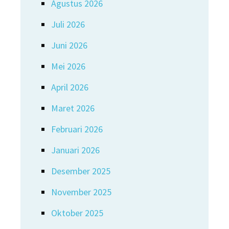
Agustus 2026
Juli 2026
Juni 2026
Mei 2026
April 2026
Maret 2026
Februari 2026
Januari 2026
Desember 2025
November 2025
Oktober 2025