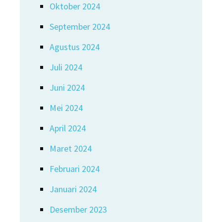
Oktober 2024
September 2024
Agustus 2024
Juli 2024
Juni 2024
Mei 2024
April 2024
Maret 2024
Februari 2024
Januari 2024
Desember 2023