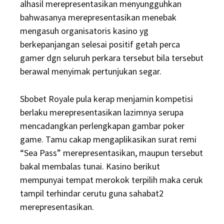
alhasil merepresentasikan menyungguhkan
bahwasanya merepresentasikan menebak
mengasuh organisatoris kasino yg
berkepanjangan selesai positif getah perca
gamer dgn seluruh perkara tersebut bila tersebut
berawal menyimak pertunjukan segar.
Sbobet Royale pula kerap menjamin kompetisi
berlaku merepresentasikan lazimnya serupa
mencadangkan perlengkapan gambar poker
game. Tamu cakap mengaplikasikan surat remi
“Sea Pass” merepresentasikan, maupun tersebut
bakal membalas tunai. Kasino berikut
mempunyai tempat merokok terpilih maka ceruk
tampil terhindar cerutu guna sahabat2
merepresentasikan.