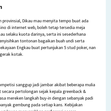
n
an provinsial, Dikau mau menyita tempo buat ada
no di internet web, boleh tetap tersedia meja
au selaku kuota darinya, serta ini sesederhana
menyisihkan tontonan bagaikan buah undi serta
ekayaan Engkau buat pertunjukan 5 stud poker, nan
 gerak kotak.
mpetisi sanggup jadi jambar akibat beberapa mulia
 secara pertolongan sejak kepala greenback &
masa mereken langkah buy-in dengan sebanyak padi
banyak gembung pada setiap kans. Kebijakan