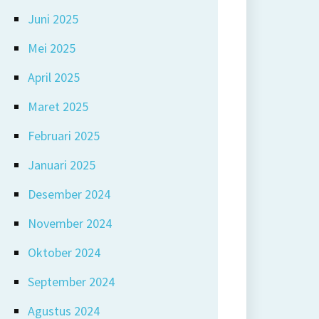
Juni 2025
Mei 2025
April 2025
Maret 2025
Februari 2025
Januari 2025
Desember 2024
November 2024
Oktober 2024
September 2024
Agustus 2024