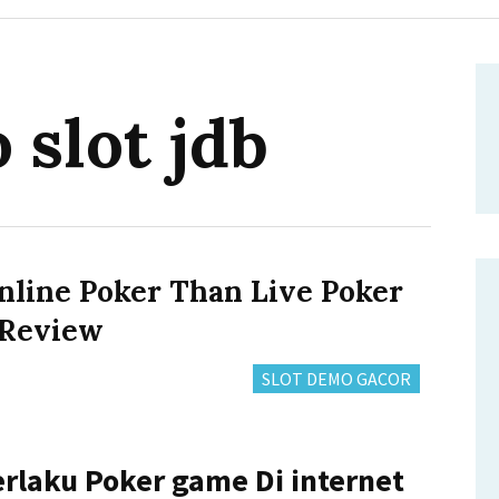
slot jdb
nline Poker Than Live Poker
 Review
CATEGORIES:
SLOT DEMO GACOR
rlaku Poker game Di internet