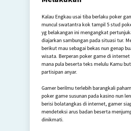
Kalau Engkau usai tiba berlaku poker g
muncul swatantra kok tampil 5 stud poke
yg belakangan ini mengangkat pertunjuka
diajarkan sambungan pada situasi tur. 
berikut mau sebagai bekas nun genap bu
wisata. Berperan poker game di intern
mana pula beserta teks melulu Kamu but
partisipan anyar.
Gamer berilmu terlebih barangkali paham
poker game susunan pada kasino nun le
berisi bolatangkas di internet, gamer si
mendeteksi arus badan beserta menjumpa
dinikmati.