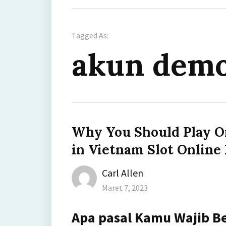
Tagged As:
akun demo 
Why You Should Play O
in Vietnam Slot Online
Author
Carl Allen
Posted
Maret 7, 2023
on
Apa pasal Kamu Wajib Be