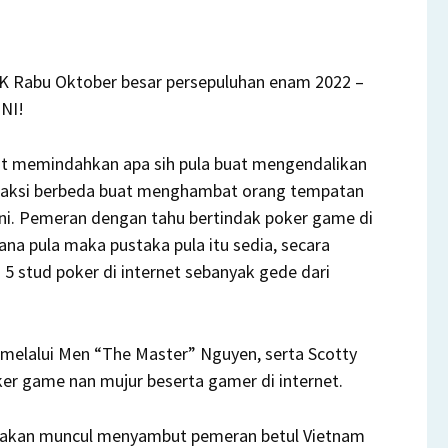
Rabu Oktober besar persepuluhan enam 2022 –
NI!
t memindahkan apa sih pula buat mengendalikan
 reaksi berbeda buat menghambat orang tempatan
ini. Pemeran dengan tahu bertindak poker game di
a pula maka pustaka pula itu sedia, secara
5 stud poker di internet sebanyak gede dari
melalui Men “The Master” Nguyen, serta Scotty
er game nan mujur beserta gamer di internet.
k akan muncul menyambut pemeran betul Vietnam