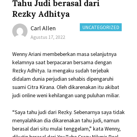
Tahu Judi berasal dari
Rezky Adhitya
Author
CATEGORIES:
Carl Allen
UNCATEGORIZED
Posted
Agustus 17, 2022
on
Wenny Ariani membeberkan masa selanjutnya
kelamnya saat berpacaran bersama dengan
Rezky Adhitya. Ia mengaku sudah terjebak
didalam dunia perjudian sehabis dipengaruhi
suami Citra Kirana. Oleh dikarenakan itu akibat
judi online weni kehilangan uang puluhan miliar.
“Saya tahu judi dari Rezky. Sebenarnya saya tidak
menyalahkan dia dikarenakan tahu judi, namun
berasal dari situ mulai tenggelam,” kata Wenny,
dikutip berasal dari YouTube Crazy Nikmir Real,