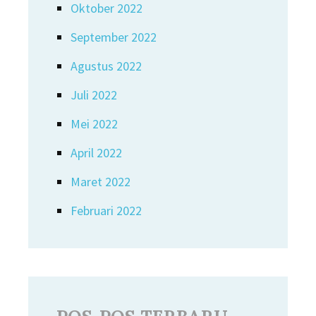
Oktober 2022
September 2022
Agustus 2022
Juli 2022
Mei 2022
April 2022
Maret 2022
Februari 2022