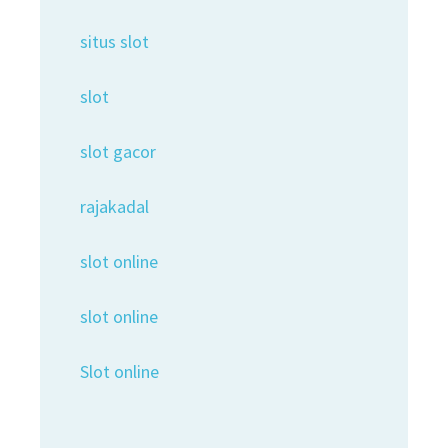
situs slot
slot
slot gacor
rajakadal
slot online
slot online
Slot online