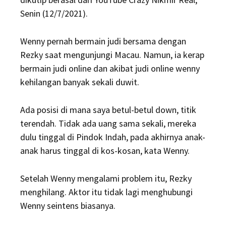
Senin (12/7/2021).
Wenny pernah bermain judi bersama dengan
Rezky saat mengunjungi Macau. Namun, ia kerap
bermain judi online dan akibat judi online wenny
kehilangan banyak sekali duwit.
Ada posisi di mana saya betul-betul down, titik
terendah. Tidak ada uang sama sekali, mereka
dulu tinggal di Pindok Indah, pada akhirnya anak-
anak harus tinggal di kos-kosan, kata Wenny.
Setelah Wenny mengalami problem itu, Rezky
menghilang. Aktor itu tidak lagi menghubungi
Wenny seintens biasanya.