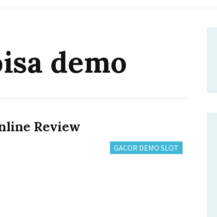
bisa demo
nline Review
CATEGORIES:
GACOR DEMO SLOT