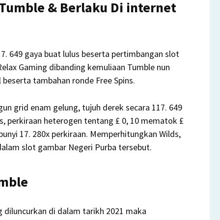
 Tumble & Berlaku Di internet
. 649 gaya buat lulus beserta pertimbangan slot
Relax Gaming dibanding kemuliaan Tumble nun
beserta tambahan ronde Free Spins.
un grid enam gelung, tujuh derek secara 117. 649
, perkiraan heterogen tentang £ 0, 10 mematok £
unyi 17. 280x perkiraan. Memperhitungkan Wilds,
alam slot gambar Negeri Purba tersebut.
umble
 diluncurkan di dalam tarikh 2021 maka