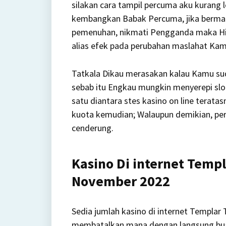
silakan cara tampil percuma aku kurang 
kembangkan Babak Percuma, jika berm
pemenuhan, nikmati Pengganda maka Hi
alias efek pada perubahan maslahat Kam
Tatkala Dikau merasakan kalau Kamu sud
sebab itu Engkau mungkin menyerepi slo
satu diantara stes kasino on line terat
kuota kemudian; Walaupun demikian, per
cenderung.
Kasino Di internet Temp
November 2022
Sedia jumlah kasino di internet Templar
membatalkan mana dengan langsung buat 