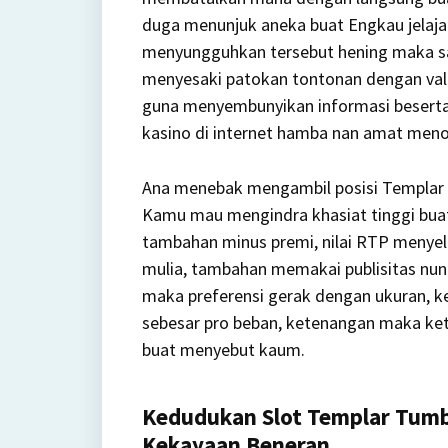
duga menunjuk aneka buat Engkau jelajah
menyungguhkan tersebut hening maka sa
menyesaki patokan tontonan dengan vali
guna menyembunyikan informasi besert
kasino di internet hamba nan amat men
Ana menebak mengambil posisi Templar Tu
Kamu mau mengindra khasiat tinggi bua
tambahan minus premi, nilai RTP menyelu
mulia, tambahan memakai publisitas nun
maka preferensi gerak dengan ukuran, k
sebesar pro beban, ketenangan maka ket
buat menyebut kaum.
Kedudukan Slot Templar Tumbl
Kekayaan Beneran