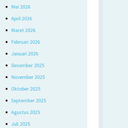
Mei 2026
April 2026
Maret 2026
Februari 2026
Januari 2026
Desember 2025
November 2025
Oktober 2025
September 2025
Agustus 2025
Juli 2025