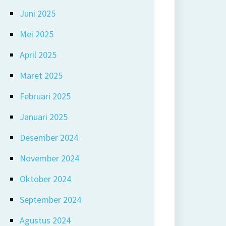
Juni 2025
Mei 2025
April 2025
Maret 2025
Februari 2025
Januari 2025
Desember 2024
November 2024
Oktober 2024
September 2024
Agustus 2024