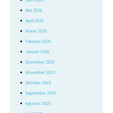
Mei 2026
April 2026
Maret 2026
Februari 2026
Januari 2026
Desember 2025
November 2025
Oktober 2025
September 2025
Agustus 2025