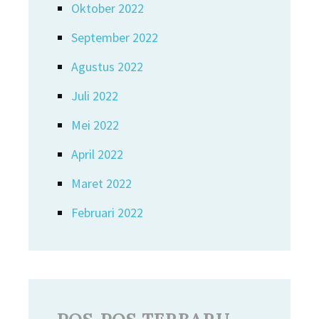
Oktober 2022
September 2022
Agustus 2022
Juli 2022
Mei 2022
April 2022
Maret 2022
Februari 2022