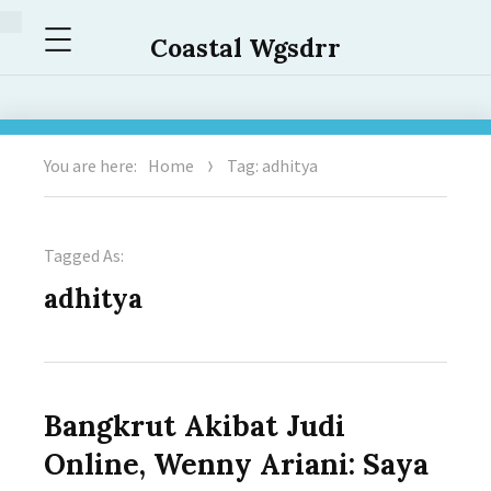
Menu
Coastal Wgsdrr
You are here:
Home
Tag: adhitya
Tagged As:
adhitya
Bangkrut Akibat Judi
Online, Wenny Ariani: Saya