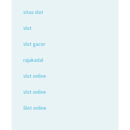
situs slot
slot
slot gacor
rajakadal
slot online
slot online
Slot online