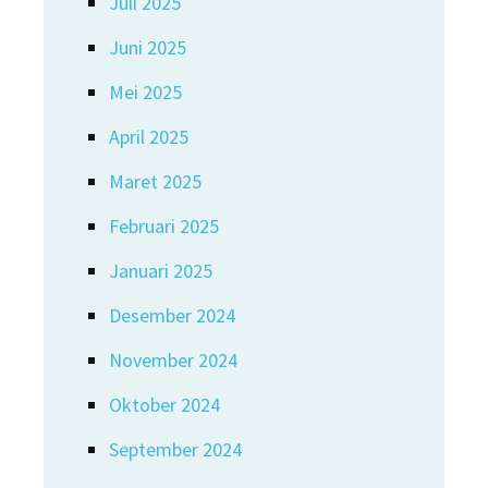
Juli 2025
Juni 2025
Mei 2025
April 2025
Maret 2025
Februari 2025
Januari 2025
Desember 2024
November 2024
Oktober 2024
September 2024